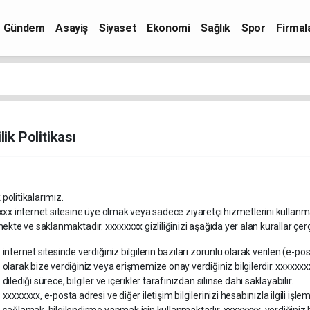
Gündem
Asayiş
Siyaset
Ekonomi
Sağlık
Spor
Firmal
ilik Politikası
k politikalarımız.
xx internet sitesine üye olmak veya sadece ziyaretçi hizmetlerini kullanman
ekte ve saklanmaktadır. xxxxxxxx gizliliğinizi aşağıda yer alan kurallar ç
internet sitesinde verdiğiniz bilgilerin bazıları zorunlu olarak verilen (e-posta,
olarak bize verdiğiniz veya erişmemize onay verdiğiniz bilgilerdir. xxxxxxxx, 
dilediği sürece, bilgiler ve içerikler tarafınızdan silinse dahi saklayabilir.
xxxxxxxx, e-posta adresi ve diğer iletişim bilgilerinizi hesabınızla ilgili iş
sağlamak, bilgilendirme yapmak için kullanmaktadır. xxxxxxxx, verdiğiniz bi