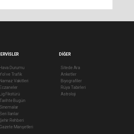
ERVİSLER
DİĞER
Hava Durumu
Sitede Ara
Yol ve Trafik
Anketler
Namaz Vakitleri
Biyografiler
Eczaneler
Rüya Tabirleri
Lig Fikstürü
Astroloji
Tarihte Bugün
Sinemalar
Seri İlanlar
Şehir Rehberi
Gazete Manşetleri