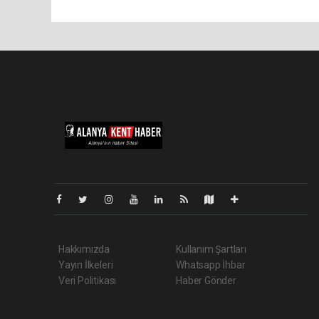
Pro-0.032
Hakkımızda
Kullanım Şartları
Yayın İlkeleri
Whatsapp İhbar
Veri Politikası
Haber Gönder