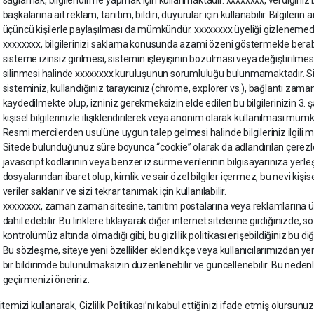
başkalarına ait reklam, tanıtım, bildiri, duyurular için kullanabilir. Bilgiler
üçüncü kişilerle paylaşılması da mümkündür. xxxxxxxx üyeliği gizlenemedi
xxxxxxxx, bilgilerinizi saklama konusunda azami özeni göstermekle beraber
sisteme izinsiz girilmesi, sistemin işleyişinin bozulması veya değiştirilmesi 
silinmesi halinde xxxxxxxx kuruluşunun sorumluluğu bulunmamaktadır. Siteyi
sisteminiz, kullandığınız tarayıcınız (chrome, explorer vs.), bağlantı zamanı
kaydedilmekte olup, izniniz gerekmeksizin elde edilen bu bilgilerinizin 3.
kişisel bilgilerinizle ilişiklendirilerek veya anonim olarak kullanılması müm
Resmi mercilerden usulüne uygun talep gelmesi halinde bilgileriniz ilgili mer
Sitede bulunduğunuz süre boyunca “cookie” olarak da adlandırılan çerezler
javascript kodlarının veya benzer iz sürme verilerinin bilgisayarınıza yerle
dosyalarından ibaret olup, kimlik ve sair özel bilgiler içermez, bu nevi kişi
veriler saklanır ve sizi tekrar tanımak için kullanılabilir.
xxxxxxxx, zaman zaman sitesine, tanıtım postalarına veya reklamlarına üçüncü
dahil edebilir. Bu linklere tıklayarak diğer internet sitelerine girdiğinizde,
kontrolümüz altında olmadığı gibi, bu gizlilik politikası erişebildiğiniz bu di
Bu sözleşme, siteye yeni özellikler eklendikçe veya kullanıcılarımızdan ye
bir bildirimde bulunulmaksızın düzenlenebilir ve güncellenebilir. Bu nedenle
geçirmenizi öneririz.
temizi kullanarak, Gizlilik Politikası’nı kabul ettiğinizi ifade etmiş olursunuz