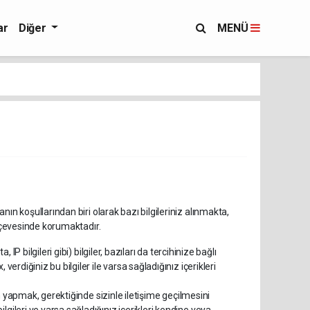
ar
Diğer
MENÜ
ın koşullarından biri olarak bazı bilgileriniz alınmakta,
erçevesinde korumaktadır.
 IP bilgileri gibi) bilgiler, bazıları da tercihinize bağlı
verdiğiniz bu bilgiler ile varsa sağladığınız içerikleri
lem yapmak, gerektiğinde sizinle iletişime geçilmesini
lgileri ve varsa sağladığınız içerikleri kendine veya