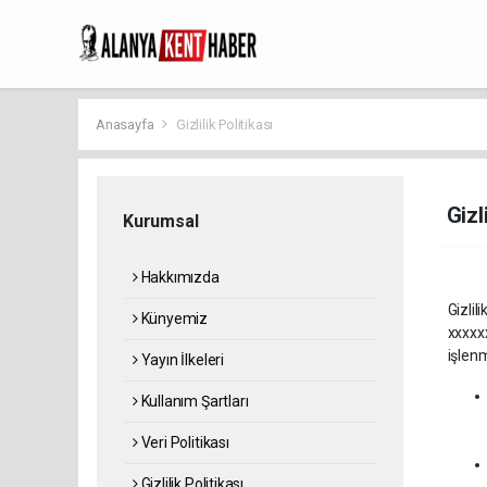
Anasayfa
Gizlilik Politikası
Gizl
Kurumsal
Hakkımızda
Gizlili
Künyemiz
xxxxxx
işlenm
Yayın İlkeleri
Kullanım Şartları
Veri Politikası
Gizlilik Politikası