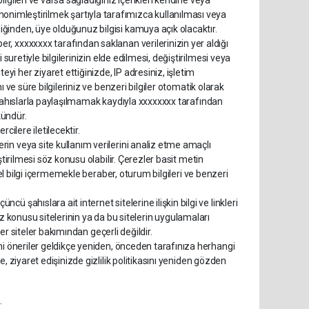
in anonimleştirilmek şartıyla tarafımızca kullanılması veya
ğinden, üye olduğunuz bilgisi kamuya açık olacaktır.
, xxxxxxxx tarafından saklanan verilerinizin yer aldığı
suretiyle bilgilerinizin elde edilmesi, değiştirilmesi veya
 her ziyaret ettiğinizde, IP adresiniz, işletim
 ve süre bilgileriniz ve benzeri bilgiler otomatik olarak
 şahıslarla paylaşılmamak kaydıyla xxxxxxxx tarafından
kündür.
cilere iletilecektir.
in veya site kullanım verilerini analiz etme amaçlı
ştirilmesi söz konusu olabilir. Çerezler basit metin
sel bilgi içermemekle beraber, oturum bilgileri ve benzeri
 şahıslara ait internet sitelerine ilişkin bilgi ve linkleri
 söz konusu sitelerinin ya da bu sitelerin uygulamaları
ğer siteler bakımından geçerli değildir.
ni öneriler geldikçe yeniden, önceden tarafınıza herhangi
, ziyaret edişinizde gizlilik politikasını yeniden gözden
.