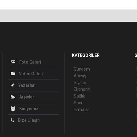
KATEGORİLER
S
Foto Galeri
Gündem
Video Galeri
Asayiş
Siyaset
Yazarlar
Ekonomi
Sağlık
Arşivler
Spor
Künyemiz
Firmalar
Bize Ulaşın