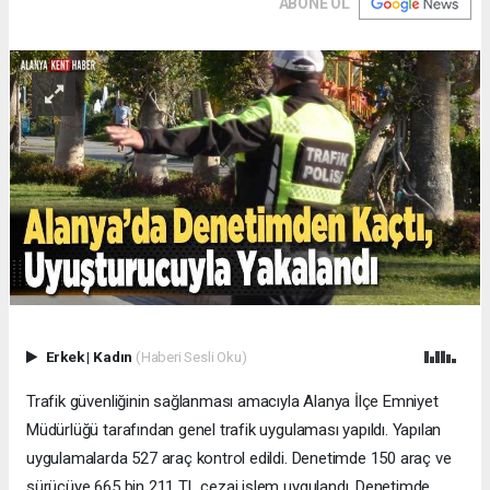
ABONE OL
Erkek
|
Kadın
(Haberi Sesli Oku)
Trafik güvenliğinin sağlanması amacıyla Alanya İlçe Emniyet
Müdürlüğü tarafından genel trafik uygulaması yapıldı. Yapılan
uygulamalarda 527 araç kontrol edildi. Denetimde 150 araç ve
sürücüye 665 bin 211 TL cezai işlem uygulandı. Denetimde