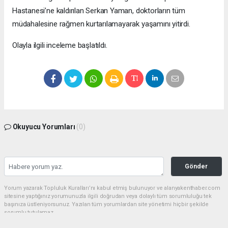
Hastanesi’ne kaldırılan Serkan Yaman, doktorların tüm
müdahalesine rağmen kurtarılamayarak yaşamını yitirdi.
Olayla ilgili inceleme başlatıldı.
Okuyucu Yorumları
(0)
Gönder
Yorum yazarak Topluluk Kuralları’nı kabul etmiş bulunuyor ve alanyakenthaber.com
sitesine yaptığınız yorumunuzla ilgili doğrudan veya dolaylı tüm sorumluluğu tek
başınıza üstleniyorsunuz. Yazılan tüm yorumlardan site yönetimi hiçbir şekilde
sorumlu tutulamaz.