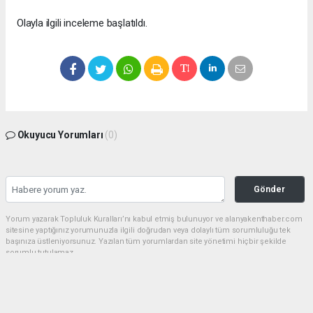
Olayla ilgili inceleme başlatıldı.
Okuyucu Yorumları
(0)
Gönder
Yorum yazarak Topluluk Kuralları’nı kabul etmiş bulunuyor ve alanyakenthaber.com
sitesine yaptığınız yorumunuzla ilgili doğrudan veya dolaylı tüm sorumluluğu tek
başınıza üstleniyorsunuz. Yazılan tüm yorumlardan site yönetimi hiçbir şekilde
sorumlu tutulamaz.