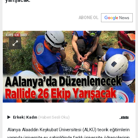
ABONE OL
Erkek
|
Kadın
(Haberi Sesli Oku)
Alanya Alaaddin Keykubat Üniversitesi (ALKÜ) teorik eğitimlerin
yanında üniversite ev sahipliğinde farklı üniversite öğrencilerinin