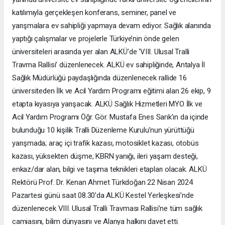
katılımıyla gerçekleşen konferans, seminer, panel ve
yarışmalara ev sahipliği yapmaya devam ediyor. Sağlık alanında
yaptığı çalışmalar ve projelerle Türkiye’nin önde gelen
üniversiteleri arasında yer alan ALKÜ’de ‘VIII. Ulusal Tralli
Travma Rallisi’ düzenlenecek. ALKÜ ev sahipliğinde, Antalya İl
Sağlık Müdürlüğü paydaşlığında düzenlenecek rallide 16
üniversiteden İlk ve Acil Yardım Programı eğitimi alan 26 ekip, 9
etapta kıyasıya yarışacak. ALKÜ Sağlık Hizmetleri MYO İlk ve
Acil Yardım Programı Öğr. Gör. Mustafa Enes Sarık’ın da içinde
bulunduğu 10 kişilik Tralli Düzenleme Kurulu’nun yürüttüğü
yarışmada; araç içi trafik kazası, motosiklet kazası, otobüs
kazası, yüksekten düşme, KBRN yanığı, ileri yaşam desteği,
enkaz/dar alan, bilgi ve taşıma teknikleri etapları olacak. ALKÜ
Rektörü Prof. Dr. Kenan Ahmet Türkdoğan 22 Nisan 2024
Pazartesi günü saat 08.30'da ALKÜ Kestel Yerleşkesi’nde
düzenlenecek VIII. Ulusal Tralli Travması Rallisi’ne tüm sağlık
camiasını, bilim dünyasını ve Alanya halkını davet etti.