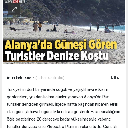
Erkek
|
Kadın
(Haberi Sesli Oku)
Türkiye'nin dört bir yanında soğuk ve yağışlı hava etkisini
gösterirken, yazdan kalma günler yaşayan Alanya'da Rus
turistler denizden çıkmadı. İlçede hafta başından itibaren etkili
olan güneşli hava bugün de kendisini gösterdi. Hava sıcaklığının
öğle saatlerinde 20 dereceye kadar yükselmesiyle yabancı
turistler dünyaca ünlü Kleopatra Plajı’nın yolunu tuttu. Güneşli