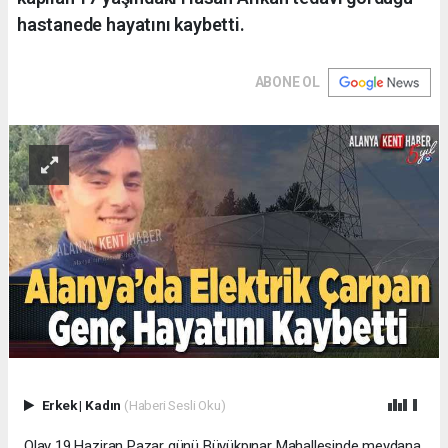
hastanede hayatını kaybetti.
ABONE OL
Erkek
|
Kadın
(Haberi Sesli Oku)
Olay 19 Haziran Pazar günü Büyükpınar Mahallesinde meydana