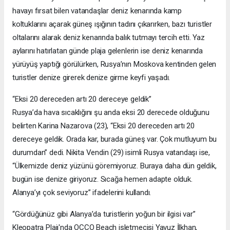
havayı fırsat bilen vatandaşlar deniz kenarında kamp
koltuklarını açarak güneş ışığının tadını çıkarırken, bazı turistler
oltalarını alarak deniz kenarında balık tutmayı tercih etti. Yaz
aylarını hatırlatan günde plaja gelenlerin ise deniz kenarında
yürüyüş yaptığı görülürken, Rusya’nın Moskova kentinden gelen
turistler denize girerek denize girme keyfi yaşadı.
“Eksi 20 dereceden artı 20 dereceye geldik”
Rusya’da hava sıcaklığını şu anda eksi 20 derecede olduğunu
belirten Karina Nazarova (23), “Eksi 20 dereceden artı 20
dereceye geldik. Orada kar, burada güneş var. Çok mutluyum bu
durumdan” dedi. Nikita Vendin (29) isimli Rusya vatandaşı ise,
“Ülkemizde deniz yüzünü göremiyoruz. Buraya daha dün geldik,
bugün ise denize giriyoruz. Sıcağa hemen adapte olduk.
Alanya’yı çok seviyoruz” ifadelerini kullandı.
“Gördüğünüz gibi Alanya’da turistlerin yoğun bir ilgisi var”
Kleopatra Plajı'nda OCCO Beach işletmecisi Yavuz İlkhan,