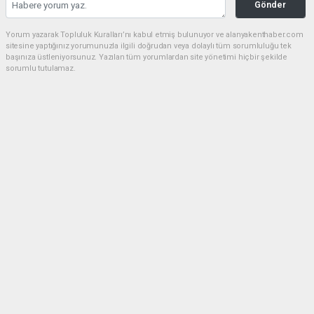
Gönder
Yorum yazarak Topluluk Kuralları’nı kabul etmiş bulunuyor ve alanyakenthaber.com
sitesine yaptığınız yorumunuzla ilgili doğrudan veya dolaylı tüm sorumluluğu tek
başınıza üstleniyorsunuz. Yazılan tüm yorumlardan site yönetimi hiçbir şekilde
sorumlu tutulamaz.