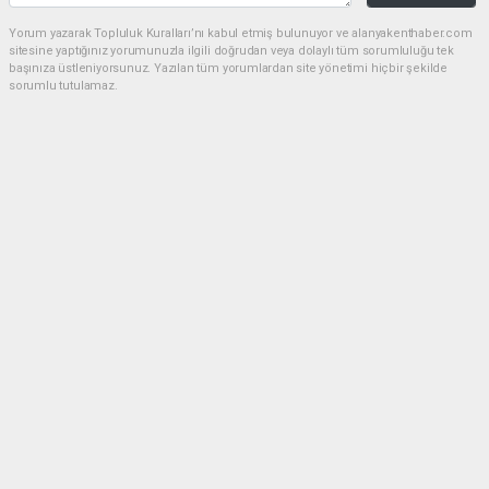
Yorum yazarak Topluluk Kuralları’nı kabul etmiş bulunuyor ve alanyakenthaber.com
sitesine yaptığınız yorumunuzla ilgili doğrudan veya dolaylı tüm sorumluluğu tek
başınıza üstleniyorsunuz. Yazılan tüm yorumlardan site yönetimi hiçbir şekilde
sorumlu tutulamaz.