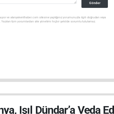
Gönder
nuyor ve alanyakenthaber.com sitesine yaptığınız yorumunuzla ilgili doğrudan veya
. Yazılan tüm yorumlardan site yönetimi hiçbir şekilde sorumlu tutulamaz.
nya, Işıl Dündar’a Veda Ed