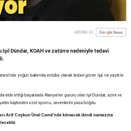
ABONE OL
 Işıl Dündar, KOAH ve zatürre nedeniyle tedavi
i.
anesi’nde yoğun bakımda entübe olarak tedavi gören Işıl, ne yazık ki
 elde ettiği başarılarla Alanya’nın gururu olan Işıl Dündar, azmi ve
atını kaybeden özel sporcu, sevenlerini yasa boğdu.
cı Arif Coşkun Ünal Camii'nde kılınacak ikindi namazına
ecektir.