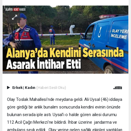
Erkek
|
Kadın
(Haberi Sesli Oku)
Olay Toslak Mahallesi’nde meydana geldi. Ali Uysal (46) iddiaya
göre girdiği bir anlık bunalım sonucunda kendini evinin önünde
bulunan serada iple astı. Uysal’ı o halde gören ailesi durumu
112 Acil Çağrı Merkezi’ne bildirdi. İhbar üzerine jandarma ve
ambulans sevk edildi. Olay yerine gelen sağlık ekipleri yaptıkları