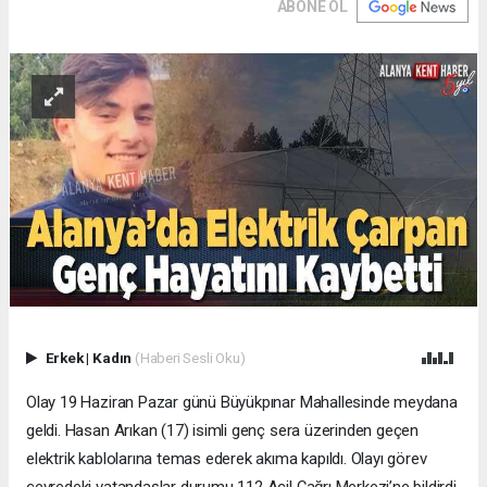
ABONE OL
Erkek
|
Kadın
(Haberi Sesli Oku)
Olay 19 Haziran Pazar günü Büyükpınar Mahallesinde meydana
geldi. Hasan Arıkan (17) isimli genç sera üzerinden geçen
elektrik kablolarına temas ederek akıma kapıldı. Olayı görev
çevredeki vatandaşlar durumu 112 Acil Çağrı Merkezi’ne bildirdi.