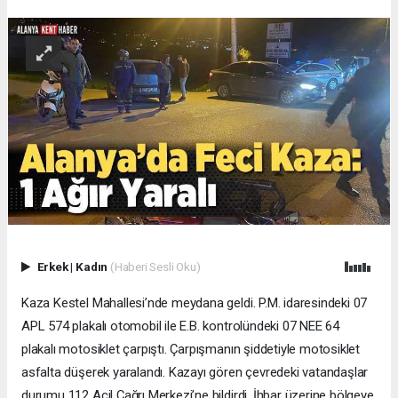
Erkek
|
Kadın
(Haberi Sesli Oku)
Kaza Kestel Mahallesi’nde meydana geldi. P.M. idaresindeki 07
APL 574 plakalı otomobil ile E.B. kontrolündeki 07 NEE 64
plakalı motosiklet çarpıştı. Çarpışmanın şiddetiyle motosiklet
asfalta düşerek yaralandı. Kazayı gören çevredeki vatandaşlar
durumu 112 Acil Çağrı Merkezi’ne bildirdi. İhbar üzerine bölgeye