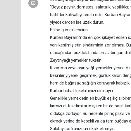
"Beyaz peynir, domates, salatalık, yeşillikl
hafif bir kahvaltıyı tercih edin. Kurban Bayra
yiyeceklerden ise uzak durun.
Eti bir gün dinlendirin
Kurban Bayramı’nda en çok şikâyet edilen sa
yeni kesilmiş etin sindiriminin zor olması. B
olacağından buzdolabında en az bir gün din
Zeytinyağlı yemekler tüketin
Kızartma veya aşırı yağlı yemekler yerine öze
besinler yiyerek geçirmek, günlük kalori d
hem de bağırsak sağlığın koruyarak kabızlık
Karbonhidrat tüketiminizi sınırlayın
Genellikle yemeklerin en büyük eşlikçisi bi
kırmızı et tüketimi artmışken bir de basit ka
oldukça zorluyor. Bu nedenle pirinç pilavı v
ekmek yerine de kepekli ya da tam buğday e
Salatayı sofranızdan eksik etmeyin