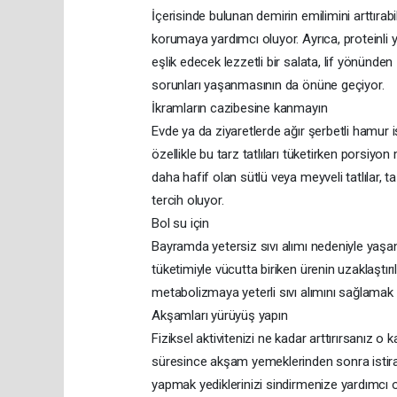
İçerisinde bulunan demirin emilimini arttırab
korumaya yardımcı oluyor. Ayrıca, proteinli 
eşlik edecek lezzetli bir salata, lif yönünden
sorunları yaşanmasının da önüne geçiyor.
İkramların cazibesine kanmayın
Evde ya da ziyaretlerde ağır şerbetli hamur işi
özellikle bu tarz tatlıları tüketirken porsiy
daha hafif olan sütlü veya meyveli tatlılar
tercih oluyor.
Bol su için
Bayramda yetersiz sıvı alımı nedeniyle yaşan
tüketimiyle vücutta biriken ürenin uzaklaştır
metabolizmaya yeterli sıvı alımını sağlama
Akşamları yürüyüş yapın
Fiziksel aktivitenizi ne kadar arttırırsanız 
süresince akşam yemeklerinden sonra istira
yapmak yediklerinizi sindirmenize yardımcı ol