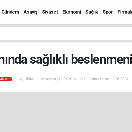
Gündem
Asayiş
Siyaset
Ekonomi
Sağlık
Spor
Firmal
ında sağlıklı beslenmenin
(İHA) - İhlas Haber Ajansı | 13.06.2024 - 12:21, Güncelleme: 13.06.2024 - 
AĞLIK