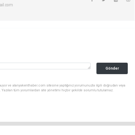
il.com
Gönder
nuyor ve alanyakenthaber.com sitesine yaptığınız yorumunuzla ilgili doğrudan veya
. Yazılan tüm yorumlardan site yönetimi hiçbir şekilde sorumlu tutulamaz.