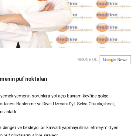
ABONE OL
menin püf noktaları
rı yemek yemenin sorunlara yol açıp bayram keyfine gölge
stanesi Beslenme ve Diyet Uzmanı Dyt. Selva Oturakçıibogil,
ı anlattı.
dengeli ve besleyici bir kahvaltı yapmayı ihmal etmeyin" diyen
 püf noktalarını şöyle sıraladı: