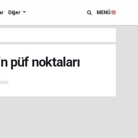
ar
Diğer
MENÜ
 püf noktaları
10:33