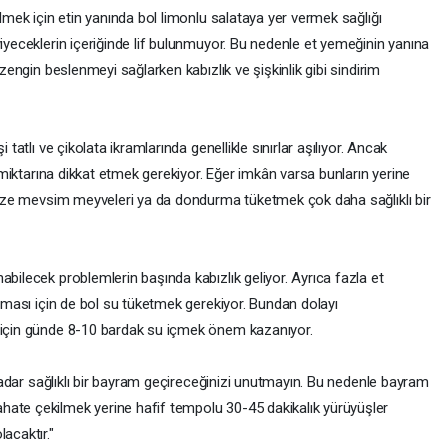
ilmek için etin yanında bol limonlu salataya yer vermek sağlığı
yiyeceklerin içeriğinde lif bulunmuyor. Bu nedenle et yemeğinin yanına
 zengin beslenmeyi sağlarken kabızlık ve şişkinlik gibi sindirim
 tatlı ve çikolata ikramlarında genellikle sınırlar aşılıyor. Ancak
on miktarına dikkat etmek gerekiyor. Eğer imkân varsa bunların yerine
, taze mevsim meyveleri ya da dondurma tüketmek çok daha sağlıklı bir
abilecek problemlerin başında kabızlık geliyor. Ayrıca fazla et
ılması için de bol su tüketmek gerekiyor. Bundan dolayı
k için günde 8-10 bardak su içmek önem kazanıyor.
o kadar sağlıklı bir bayram geçireceğinizi unutmayın. Bu nedenle bayram
hate çekilmek yerine hafif tempolu 30-45 dakikalık yürüyüşler
acaktır."