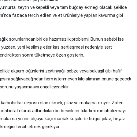
er, yumurta, zeytin ve kepekli veya tam buğday ekmeği olacak şekilde
mı’nda fazlaca tercih edilen ve et ürünleriyle yapılan kavurma gibi
ğlık sorunlarından biri de hazımsızlık problemi. Bunun sebebi ise
u yüzden, yeni kesilmiş etler kas sertleşmesi nedeniyle sert
lendirdikten sonra tüketmeye özen gösterin.
llikle akşam öğünlerini zeytinyağlı sebze veya baklagil gibi hafif
engesini sağlayacağından hem istenmeyen kilo alımının önüne geçecek
 sorunu yaşanmasını engelleyecektir.
rer karbohidrat deposu olan ekmek, pilav ve makarna oluyor. Zaten
rbonhidrat olarak adlandırılan bu besinlerin tüketimi metabolizmayı
e makarna yerine ölçüyü kaçırmamak koşulu ile bulgur pilavı, beyaz
kmeğini tercih etmek gerekiyor.