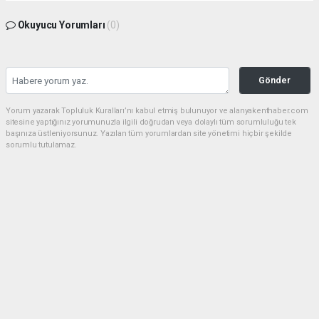
Okuyucu Yorumları
(0)
Gönder
Yorum yazarak Topluluk Kuralları’nı kabul etmiş bulunuyor ve alanyakenthaber.com
sitesine yaptığınız yorumunuzla ilgili doğrudan veya dolaylı tüm sorumluluğu tek
başınıza üstleniyorsunuz. Yazılan tüm yorumlardan site yönetimi hiçbir şekilde
sorumlu tutulamaz.