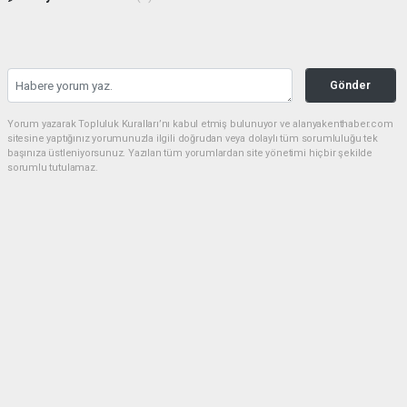
Gönder
Yorum yazarak Topluluk Kuralları’nı kabul etmiş bulunuyor ve alanyakenthaber.com
sitesine yaptığınız yorumunuzla ilgili doğrudan veya dolaylı tüm sorumluluğu tek
başınıza üstleniyorsunuz. Yazılan tüm yorumlardan site yönetimi hiçbir şekilde
sorumlu tutulamaz.