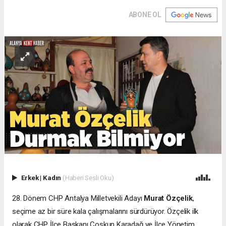
ABONE OL
Erkek
|
Kadın
(Haberi Sesli Oku)
28. Dönem CHP Antalya Milletvekili Adayı
Murat Özçelik
,
seçime az bir süre kala çalışmalarını sürdürüyor. Özçelik ilk
olarak CHP İlçe Başkanı Coşkun Karadağ ve İlçe Yönetim