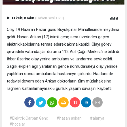
Erkek
|
Kadın
(Haberi Sesli Oku)
Olay 19 Haziran Pazar günü Büyükpınar Mahallesinde meydana
geldi. Hasan Arıkan (17) isimli genç sera üzerinden geçen
elektrik kablolarına temas ederek akıma kapıldı. Olayı görev
çevredeki vatandaşlar durumu 112 Acil Çağrı Merkezi’ne bildirdi.
İhbar üzerine olay yerine ambulans ve jandarma sevk edildi.
Sağlık ekipleri ağır yaralanan gence ilk müdahaleyi olay yerinde
yaptıktan sonra ambulansla hastaneye götürdü. Hastanede
tedavisi devam eden Arıkan doktorların tüm müdahalesine
rağmen kurtarılamayarak 6 günlük yaşam savaşını kaybetti.
#Elektrik Çarpan Genç
#hasan arıkan
#alanya
#hocalar