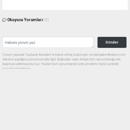
Okuyucu Yorumları
(0)
Gönder
Yorum yazarak Topluluk Kuralları’nı kabul etmiş bulunuyor ve alanyakenthaber.com
sitesine yaptığınız yorumunuzla ilgili doğrudan veya dolaylı tüm sorumluluğu tek
başınıza üstleniyorsunuz. Yazılan tüm yorumlardan site yönetimi hiçbir şekilde
sorumlu tutulamaz.
haber paketi
haber scripti
haber yazılımı
Tüm hakları saklı tutulmaktadır.Copyright 2026©
Haber Yazılımı:
Web Aksiyon ®