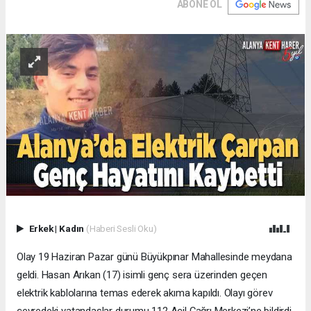
ABONE OL
Erkek
|
Kadın
(Haberi Sesli Oku)
Olay 19 Haziran Pazar günü Büyükpınar Mahallesinde meydana
geldi. Hasan Arıkan (17) isimli genç sera üzerinden geçen
elektrik kablolarına temas ederek akıma kapıldı. Olayı görev
çevredeki vatandaşlar durumu 112 Acil Çağrı Merkezi’ne bildirdi.