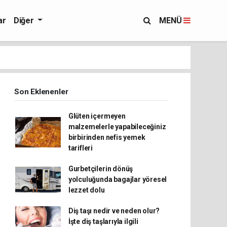
ar
Diğer
MENÜ
Son Eklenenler
Glüten içermeyen
malzemelerle yapabileceğiniz
birbirinden nefis yemek
tarifleri
Gurbetçilerin dönüş
yolculuğunda bagajlar yöresel
lezzet dolu
Diş taşı nedir ve neden olur?
İşte diş taşlarıyla ilgili