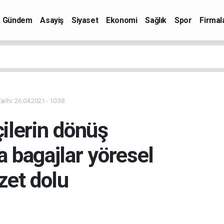
Gündem
Asayiş
Siyaset
Ekonomi
Sağlık
Spor
Firmal
rihi: 26.04.2021 - 10:38
ilerin dönüş
 bagajlar yöresel
zet dolu