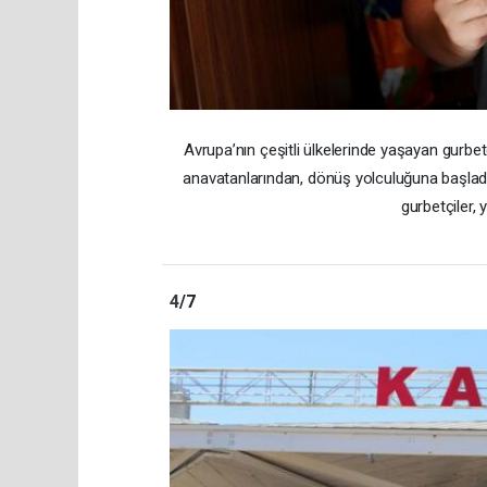
Avrupa’nın çeşitli ülkelerinde yaşayan gurbetçil
anavatanlarından, dönüş yolculuğuna başladı. T
gurbetçiler, 
4
/7