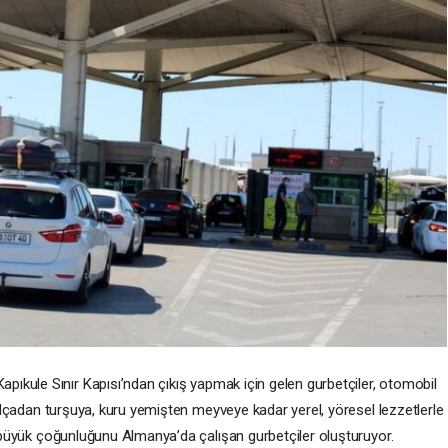
Kapıkule Sınır Kapısı’ndan çıkış yapmak için gelen gurbetçiler, otomobil
n salçadan turşuya, kuru yemişten meyveye kadar yerel, yöresel lezzetlerle
n büyük çoğunluğunu Almanya’da çalışan gurbetçiler oluşturuyor.