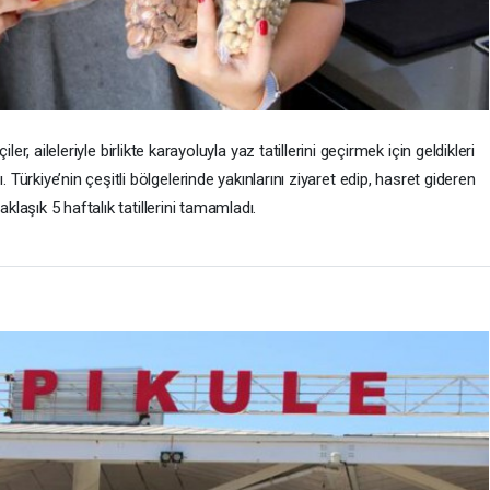
er, aileleriyle birlikte karayoluyla yaz tatillerini geçirmek için geldikleri
ürkiye’nin çeşitli bölgelerinde yakınlarını ziyaret edip, hasret gideren
yaklaşık 5 haftalık tatillerini tamamladı.