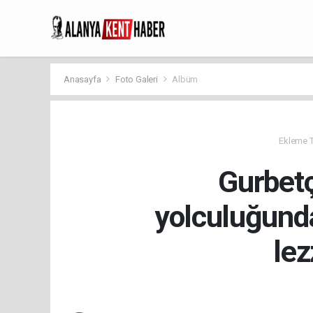
Anasayfa
Foto Galeri
Albüm
Ekleme Ta
Gurbetç
yolculuğunda
lez