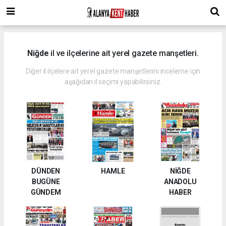
Niğde
il ve ilçelerine ait yerel gazete manşetleri.
Diğer il ilçelere ait yerel gazete manşetlerini inceleme için
aşağıdan il seçimi yapabilirsiniz.
DÜNDEN
HAMLE
NİĞDE
BUGÜNE
ANADOLU
GÜNDEM
HABER