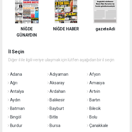
NİĞDE
NİĞDE HABER
gazeteAdi
GÜNAYDIN
İl Seçin
Diğer il ile ilgili veriye ulaşmak için lütfen aşağıdan bir il seçin
Adana
Adıyaman
Afyon
Ağrı
Aksaray
Amasya
Antalya
Ardahan
Artvin
Aydın
Balıkesir
Bartın
Batman
Bayburt
Bilecik
Bingöl
Bitlis
Bolu
Burdur
Bursa
Çanakkale