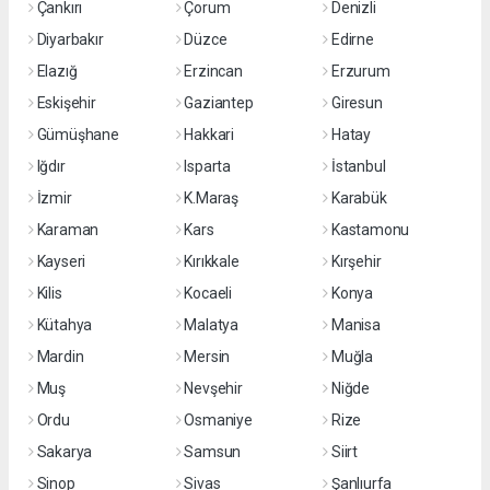
Çankırı
Çorum
Denizli
Diyarbakır
Düzce
Edirne
Elazığ
Erzincan
Erzurum
Eskişehir
Gaziantep
Giresun
Gümüşhane
Hakkari
Hatay
Iğdır
Isparta
İstanbul
İzmir
K.Maraş
Karabük
Karaman
Kars
Kastamonu
Kayseri
Kırıkkale
Kırşehir
Kilis
Kocaeli
Konya
Kütahya
Malatya
Manisa
Mardin
Mersin
Muğla
Muş
Nevşehir
Niğde
Ordu
Osmaniye
Rize
Sakarya
Samsun
Siirt
Sinop
Sivas
Şanlıurfa