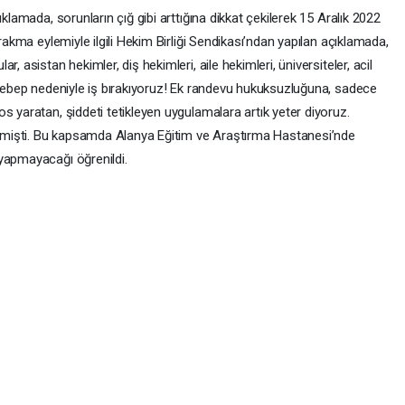
klamada, sorunların çığ gibi arttığına dikkat çekilerek 15 Aralık 2022
ırakma eylemiyle ilgili Hekim Birliği Sendikası’ndan yapılan açıklamada,
, asistan hekimler, diş hekimleri, aile hekimleri, üniversiteler, acil
k sebep nedeniyle iş bırakıyoruz! Ek randevu hukuksuzluğuna, sadece
s yaratan, şiddeti tetikleyen uygulamalara artık yeter diyoruz.
rilmişti. Bu kapsamda Alanya Eğitim ve Araştırma Hastanesi’nde
yapmayacağı öğrenildi.