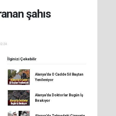
aranan şahıs
12:24
İlginizi Çekebilir
Alanya’da O Cadde Sil Baştan
Yenileniyor
Alanya’da Doktorlar Bugün İş
Bırakıyor
Alanya’da Teknedeki Cinayete