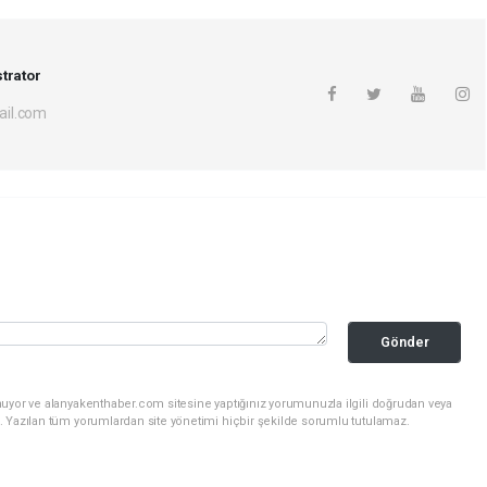
trator
il.com
Gönder
nuyor ve alanyakenthaber.com sitesine yaptığınız yorumunuzla ilgili doğrudan veya
. Yazılan tüm yorumlardan site yönetimi hiçbir şekilde sorumlu tutulamaz.