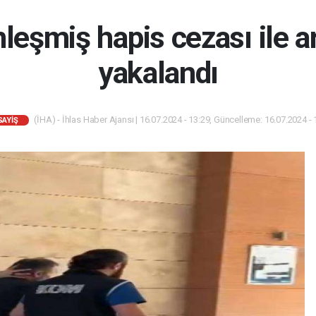
nleşmiş hapis cezası ile 
yakalandı
(İHA) - İhlas Haber Ajansı | 16.07.2024 - 13:29, Güncelleme: 16.07.2024 - 
SAYIŞ