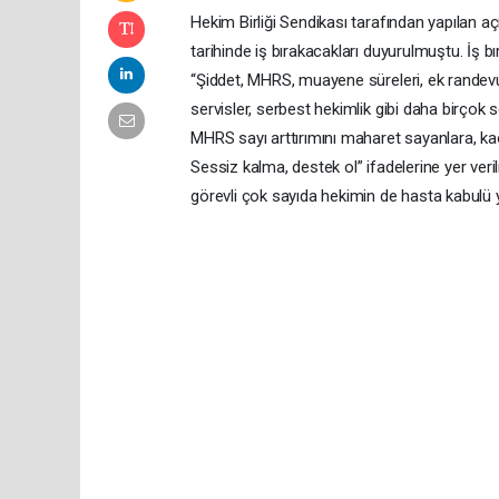
Hekim Birliği Sendikası tarafından yapılan açı
tarihinde iş bırakacakları duyurulmuştu. İş b
“Şiddet, MHRS, muayene süreleri, ek randevular
servisler, serbest hekimlik gibi daha birço
MHRS sayı arttırımını maharet sayanlara, kao
Sessiz kalma, destek ol” ifadelerine yer ve
görevli çok sayıda hekimin de hasta kabulü 