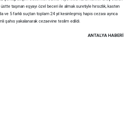
a üstte taşınan eşyayı özel beceri ile almak suretiyle hırsızlık, kasten
a ve 5 farklı suçtan toplam 24 yıl kesinleşmiş hapis cezası ayrıca
imli şahıs yakalanarak cezaevine teslim edildi.
ANTALYA HABERİ