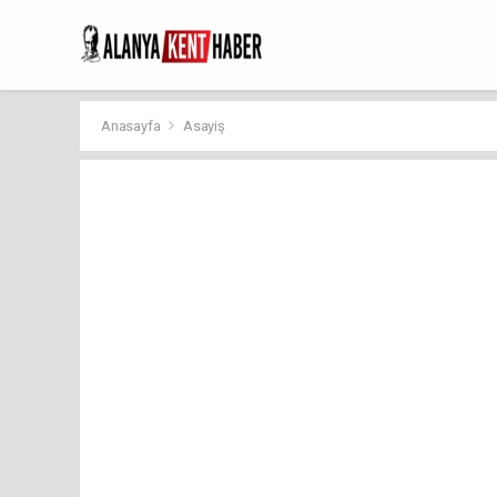
Anasayfa
Asayiş