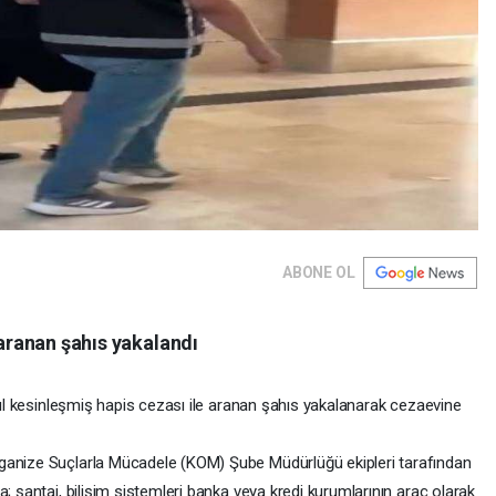
ABONE OL
 aranan şahıs yakalandı
 yıl kesinleşmiş hapis cezası ile aranan şahıs yakalanarak cezaevine
ganize Suçlarla Mücadele (KOM) Şube Müdürlüğü ekipleri tarafından
; şantaj, bilişim sistemleri banka veya kredi kurumlarının araç olarak