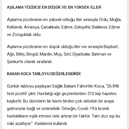
AŞILAMA YÜZDESİ EN DÜŞÜK VE EN YÜKSEK İLLER
Aşılama yüzdesinin en yüksek olduğu iller sırasıyla Ordu, Muğla,
Kırklareli, Amasya, Çanakkale, Edirne, Eskişehir, Balıkesir, Edirne
ve Zonguldak oldu.
Aşılama yüzdesinin en düşük olduğu iller ise sırasıyla Bayburt,
Ağrı, Bitlis, Bingöl, Mardin, Muş, Siirt, Diyarbakır, Batman ve
Şanlıurfa olarak sıralandı.
BAKAN KOCA TABLOYU DEĞERLENDİRDİ
Günlük tabloyu paylaşan Sağlık Bakanı Fahrettin Koca, "26.896
test pozitif çıktı. Hastalığı ağır geçirenlerden 210 kişi hayatını
kaybetti. Bu ölümlerin bir kısmı birden çok sebebin bir araya
gelmesine bağlı ve önlenebilir. Örneğin, Covid-19’a kronik
hastalıkların eşlik etmesi riski artıran bir faktör. Tam doz aşı bu
riski azaltıyor." ifadelerini kullandı.