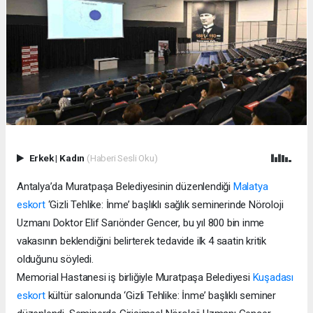
Erkek
|
Kadın
(Haberi Sesli Oku)
Antalya’da Muratpaşa Belediyesinin düzenlendiği
Malatya
eskort
‘Gizli Tehlike: İnme’ başlıklı sağlık seminerinde Nöroloji
Uzmanı Doktor Elif Sarıönder Gencer, bu yıl 800 bin inme
vakasının beklendiğini belirterek tedavide ilk 4 saatin kritik
olduğunu söyledi.
Memorial Hastanesi iş birliğiyle Muratpaşa Belediyesi
Kuşadası
eskort
kültür salonunda ‘Gizli Tehlike: İnme’ başlıklı seminer