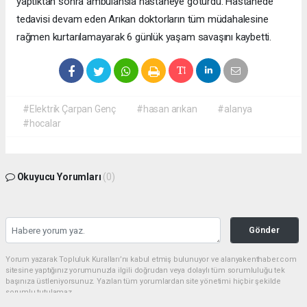
yaptıktan sonra ambulansla hastaneye götürdü. Hastanede
tedavisi devam eden Arıkan doktorların tüm müdahalesine
rağmen kurtarılamayarak 6 günlük yaşam savaşını kaybetti.
#Elektrik Çarpan Genç
#hasan arıkan
#alanya
#hocalar
Okuyucu Yorumları
(0)
Gönder
Yorum yazarak Topluluk Kuralları’nı kabul etmiş bulunuyor ve alanyakenthaber.com
sitesine yaptığınız yorumunuzla ilgili doğrudan veya dolaylı tüm sorumluluğu tek
başınıza üstleniyorsunuz. Yazılan tüm yorumlardan site yönetimi hiçbir şekilde
sorumlu tutulamaz.