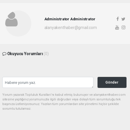
Administrator Administrator
alanyakenthaber@gmail.com
Okuyucu Yorumları
(0)
Gönder
Yorum yazarak Topluluk Kuralları’nı kabul etmiş bulunuyor ve alanyakenthaber.com
sitesine yaptığınız yorumunuzla ilgili doğrudan veya dolaylı tüm sorumluluğu tek
başınıza üstleniyorsunuz. Yazılan tüm yorumlardan site yönetimi hiçbir şekilde
sorumlu tutulamaz.