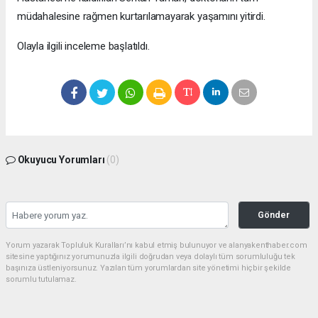
müdahalesine rağmen kurtarılamayarak yaşamını yitirdi.
Olayla ilgili inceleme başlatıldı.
Okuyucu Yorumları
(0)
Gönder
Yorum yazarak Topluluk Kuralları’nı kabul etmiş bulunuyor ve alanyakenthaber.com
sitesine yaptığınız yorumunuzla ilgili doğrudan veya dolaylı tüm sorumluluğu tek
başınıza üstleniyorsunuz. Yazılan tüm yorumlardan site yönetimi hiçbir şekilde
sorumlu tutulamaz.