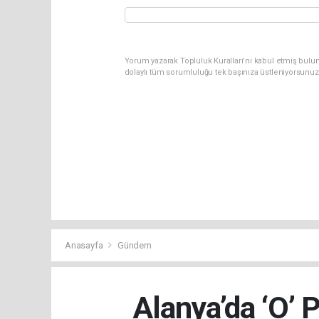
Yorum yazarak Topluluk Kuralları’nı kabul etmiş bulu
dolaylı tüm sorumluluğu tek başınıza üstleniyorsunuz
Anasayfa
Gündem
Alanya’da ‘O’ 