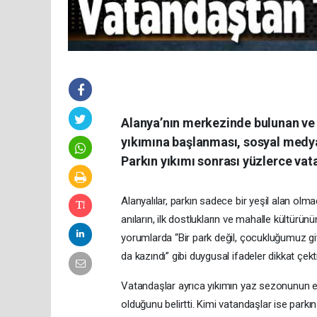
Alanya’nın merkezinde bulunan ve ç
yıkımına başlanması, sosyal medya
Parkın yıkımı sonrası yüzlerce vat
Alanyalılar, parkın sadece bir yeşil alan olma
anıların, ilk dostlukların ve mahalle kültürü
yorumlarda “Bir park değil, çocukluğumuz gi
da kazındı” gibi duygusal ifadeler dikkat çekti
Vatandaşlar ayrıca yıkımın yaz sezonunun 
olduğunu belirtti. Kimi vatandaşlar ise park