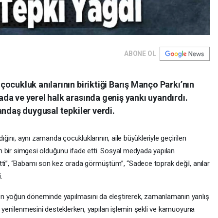
ABONE OL
ocukluk anılarının biriktiği Barış Manço Parkı’nın
da ve yerel halk arasında geniş yankı uyandırdı.
andaş duygusal tepkiler verdi.
dığını, aynı zamanda çocukluklarının, aile büyükleriyle geçirilen
nün bir simgesi olduğunu ifade etti. Sosyal medyada yapılan
tti”, “Babamı son kez orada görmüştüm”, “Sadece toprak değil, anılar
.
en yoğun döneminde yapılmasını da eleştirerek, zamanlamanın yanlış
ın yenilenmesini desteklerken, yapılan işlemin şekli ve kamuoyuna