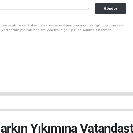
Gönder
nuyor ve alanyakenthaber.com sitesine yaptığınız yorumunuzla ilgili doğrudan veya
. Yazılan tüm yorumlardan site yönetimi hiçbir şekilde sorumlu tutulamaz.
Parkın Yıkımına Vatandaş