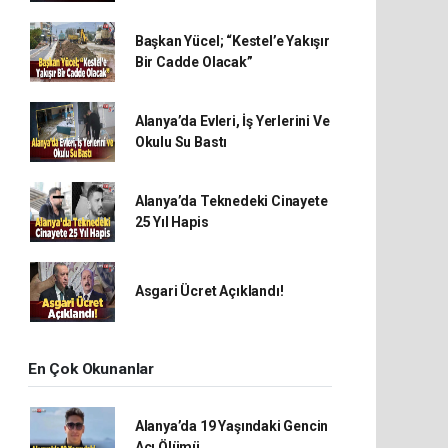
Başkan Yücel; “Kestel’e Yakışır
Bir Cadde Olacak”
Alanya’da Evleri, İş Yerlerini Ve
Okulu Su Bastı
Alanya’da Teknedeki Cinayete
25 Yıl Hapis
Asgari Ücret Açıklandı!
En Çok Okunanlar
Alanya’da 19 Yaşındaki Gencin
Acı Ölümü