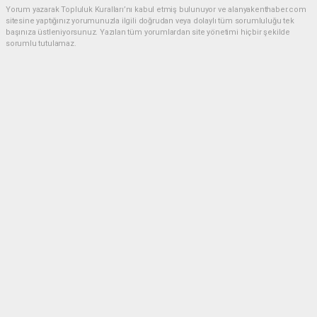
Yorum yazarak Topluluk Kuralları’nı kabul etmiş bulunuyor ve alanyakenthaber.com
sitesine yaptığınız yorumunuzla ilgili doğrudan veya dolaylı tüm sorumluluğu tek
başınıza üstleniyorsunuz. Yazılan tüm yorumlardan site yönetimi hiçbir şekilde
sorumlu tutulamaz.