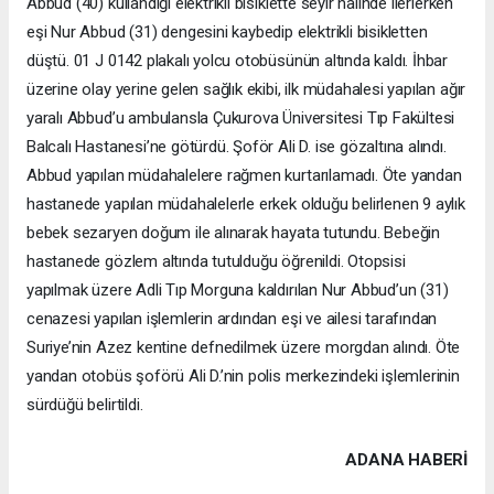
Abbud (40) kullandığı elektrikli bisiklette seyir halinde ilerlerken
eşi Nur Abbud (31) dengesini kaybedip elektrikli bisikletten
düştü. 01 J 0142 plakalı yolcu otobüsünün altında kaldı. İhbar
üzerine olay yerine gelen sağlık ekibi, ilk müdahalesi yapılan ağır
yaralı Abbud’u ambulansla Çukurova Üniversitesi Tıp Fakültesi
Balcalı Hastanesi’ne götürdü. Şoför Ali D. ise gözaltına alındı.
Abbud yapılan müdahalelere rağmen kurtarılamadı. Öte yandan
hastanede yapılan müdahalelerle erkek olduğu belirlenen 9 aylık
bebek sezaryen doğum ile alınarak hayata tutundu. Bebeğin
hastanede gözlem altında tutulduğu öğrenildi. Otopsisi
yapılmak üzere Adli Tıp Morguna kaldırılan Nur Abbud’un (31)
cenazesi yapılan işlemlerin ardından eşi ve ailesi tarafından
Suriye’nin Azez kentine defnedilmek üzere morgdan alındı. Öte
yandan otobüs şoförü Ali D.’nin polis merkezindeki işlemlerinin
sürdüğü belirtildi.
ADANA HABERİ