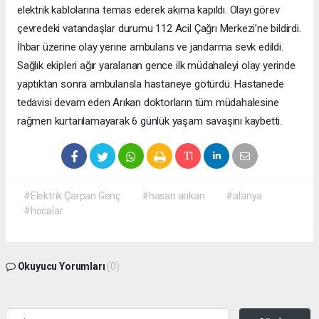
elektrik kablolarına temas ederek akıma kapıldı. Olayı görev
çevredeki vatandaşlar durumu 112 Acil Çağrı Merkezi’ne bildirdi.
İhbar üzerine olay yerine ambulans ve jandarma sevk edildi.
Sağlık ekipleri ağır yaralanan gence ilk müdahaleyi olay yerinde
yaptıktan sonra ambulansla hastaneye götürdü. Hastanede
tedavisi devam eden Arıkan doktorların tüm müdahalesine
rağmen kurtarılamayarak 6 günlük yaşam savaşını kaybetti.
#Elektrik Çarpan Genç
#hasan arıkan
#alanya
#hocalar
Okuyucu Yorumları
(0)