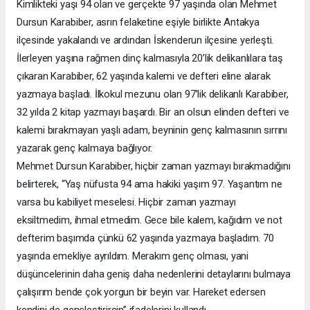
Kimlikteki yaşı 94 olan ve gerçekte 97 yaşında olan Mehmet
Dursun Karabiber, asrın felaketine eşiyle birlikte Antakya
ilçesinde yakalandı ve ardından İskenderun ilçesine yerleşti.
İlerleyen yaşına rağmen dinç kalmasıyla 20’lik delikanlılara taş
çıkaran Karabiber, 62 yaşında kalemi ve defteri eline alarak
yazmaya başladı. İlkokul mezunu olan 97’lik delikanlı Karabiber,
32 yılda 2 kitap yazmayı başardı. Bir an olsun elinden defteri ve
kalemi bırakmayan yaşlı adam, beyninin genç kalmasının sırrını
yazarak genç kalmaya bağlıyor.
Mehmet Dursun Karabiber, hiçbir zaman yazmayı bırakmadığını
belirterek, “Yaş nüfusta 94 ama hakiki yaşım 97. Yaşantım ne
varsa bu kabiliyet meselesi. Hiçbir zaman yazmayı
eksiltmedim, ihmal etmedim. Gece bile kalem, kağıdım ve not
defterim başımda çünkü 62 yaşında yazmaya başladım. 70
yaşında emekliye ayrıldım. Merakım genç olması, yani
düşüncelerinin daha geniş daha nedenlerini detaylarını bulmaya
çalışırım bende çok yorgun bir beyin var. Hareket edersen
kendini de gençleştirirsin” ifadelerini kullandı.