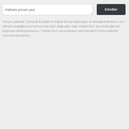
Gönder
Yorum yazarak Topluluk Kuralları’nı kabul etmiş bulunuyor ve alanyakenthaber.com
sitesine yaptığınız yorumunuzla ilgili doğrudan veya dolaylı tüm sorumluluğu tek
başınıza üstleniyorsunuz. Yazılan tüm yorumlardan site yönetimi hiçbir şekilde
sorumlu tutulamaz.