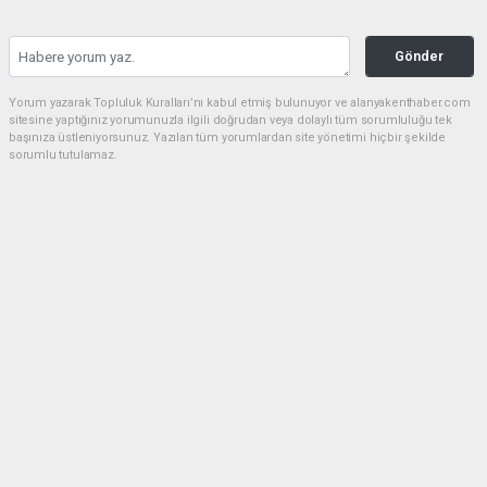
Gönder
Yorum yazarak Topluluk Kuralları’nı kabul etmiş bulunuyor ve alanyakenthaber.com
sitesine yaptığınız yorumunuzla ilgili doğrudan veya dolaylı tüm sorumluluğu tek
başınıza üstleniyorsunuz. Yazılan tüm yorumlardan site yönetimi hiçbir şekilde
sorumlu tutulamaz.