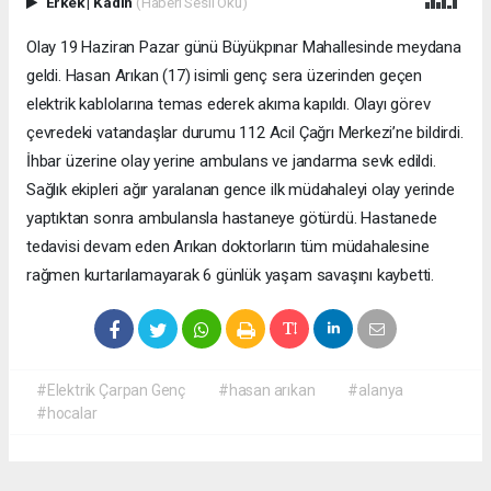
Erkek
|
Kadın
(Haberi Sesli Oku)
Olay 19 Haziran Pazar günü Büyükpınar Mahallesinde meydana
geldi. Hasan Arıkan (17) isimli genç sera üzerinden geçen
elektrik kablolarına temas ederek akıma kapıldı. Olayı görev
çevredeki vatandaşlar durumu 112 Acil Çağrı Merkezi’ne bildirdi.
İhbar üzerine olay yerine ambulans ve jandarma sevk edildi.
Sağlık ekipleri ağır yaralanan gence ilk müdahaleyi olay yerinde
yaptıktan sonra ambulansla hastaneye götürdü. Hastanede
tedavisi devam eden Arıkan doktorların tüm müdahalesine
rağmen kurtarılamayarak 6 günlük yaşam savaşını kaybetti.
#Elektrik Çarpan Genç
#hasan arıkan
#alanya
#hocalar