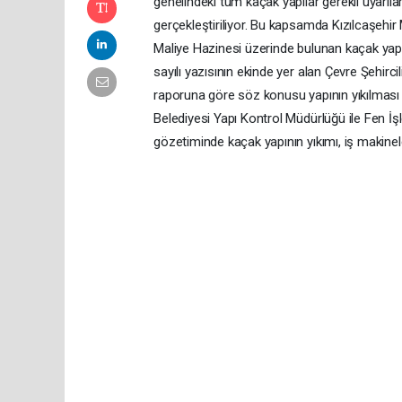
genelindeki tüm kaçak yapılar gerekli uyarıla
gerçekleştiriliyor. Bu kapsamda Kızılcaşehi
Maliye Hazinesi üzerinde bulunan kaçak yapı,
sayılı yazısının ekinde yer alan Çevre Şehircil
raporuna göre söz konusu yapının yıkılması bi
Belediyesi Yapı Kontrol Müdürlüğü ile Fen İş
gözetiminde kaçak yapının yıkımı, iş makineler