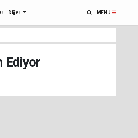
ar
Diğer
MENÜ
 Ediyor