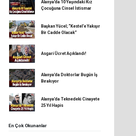
Alanya'da 10 Yaşındaki Kız
Çocuğuna Cinsel İstismar
Başkan Yücel; “Kestel’e Yakışır
Bir Cadde Olacak”
Asgari Ücret Açıklandı!
Alanya’da Doktorlar Bugün İş
Bırakıyor
Alanya’da Teknedeki Cinayete
25 Yıl Hapis
En Çok Okunanlar