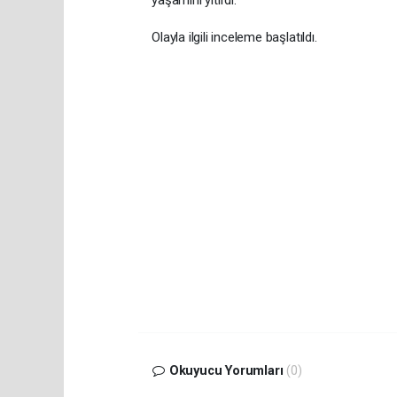
yaşamını yitirdi.
Olayla ilgili inceleme başlatıldı.
Okuyucu Yorumları
(0)