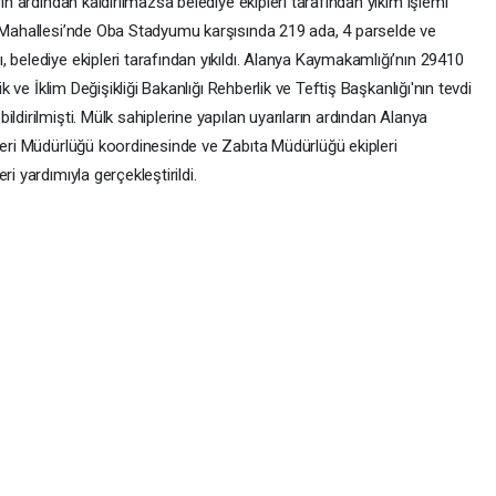
rın ardından kaldırılmazsa belediye ekipleri tarafından yıkım işlemi
r Mahallesi’nde Oba Stadyumu karşısında 219 ada, 4 parselde ve
 belediye ekipleri tarafından yıkıldı. Alanya Kaymakamlığı’nın 29410
ik ve İklim Değişikliği Bakanlığı Rehberlik ve Teftiş Başkanlığı'nın tevdi
ldirilmişti. Mülk sahiplerine yapılan uyarıların ardından Alanya
leri Müdürlüğü koordinesinde ve Zabıta Müdürlüğü ekipleri
i yardımıyla gerçekleştirildi.