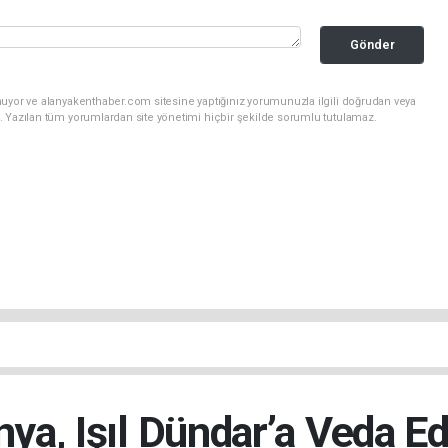
Gönder
nuyor ve alanyakenthaber.com sitesine yaptığınız yorumunuzla ilgili doğrudan veya
. Yazılan tüm yorumlardan site yönetimi hiçbir şekilde sorumlu tutulamaz.
nya, Işıl Dündar’a Veda Ed