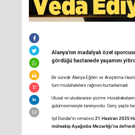
Alanya'nın madalyalı özel sporcusu
gördüğü hastanede yaşamını yitird
Bir süredir Alanya Eğitim ve Araştırma Hast
tüm müdahalelere rağmen kurtarılamadı.
Ulusal ve uluslararası yüzme müsabakalarında
gülümsemesiyle tanınıyordu. Genç yaşta hay
Işıl Dündar’ın cenazesi
21 Haziran 2025 Ha
müteakip Aşağıoba Mezarlığı’na defnedil