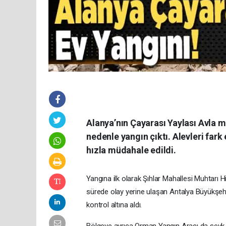
Alanya’nın Çayarası Yaylası Avla m
nedenle yangın çıktı. Alevleri fark
hızla müdahale edildi.
Yangına ilk olarak Şıhlar Mahallesi Muhtarı
sürede olay yerine ulaşan Antalya Büyükşehir
kontrol altına aldı.
Bölgeye ayrıca Orman Yangın Aracı da sevk edil