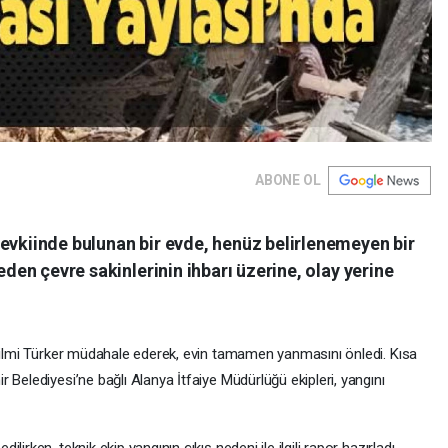
ABONE OL
evkiinde bulunan bir evde, henüz belirlenemeyen bir
 eden çevre sakinlerinin ihbarı üzerine, olay yerine
 Hilmi Türker müdahale ederek, evin tamamen yanmasını önledi. Kısa
 Belediyesi’ne bağlı Alanya İtfaiye Müdürlüğü ekipleri, yangını
irken, teknik ekip yangının çıkış nedeni ile ilgili rapor hazırladı.