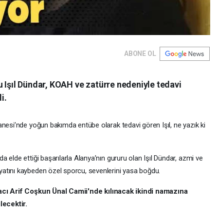
ABONE OL
 Işıl Dündar, KOAH ve zatürre nedeniyle tedavi
i.
anesi’nde yoğun bakımda entübe olarak tedavi gören Işıl, ne yazık ki
 elde ettiği başarılarla Alanya’nın gururu olan Işıl Dündar, azmi ve
atını kaybeden özel sporcu, sevenlerini yasa boğdu.
cı Arif Coşkun Ünal Camii'nde kılınacak ikindi namazına
ecektir.