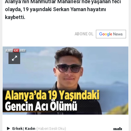
Alanya’nın Mahmutlar Mahallesi’nde yaşanan feci
olayda, 19 yaşındaki Serkan Yaman hayatını
kaybetti.
ABONE OL
Erkek
|
Kadın
(Haberi Sesli Oku)