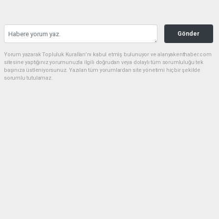
Gönder
Yorum yazarak Topluluk Kuralları’nı kabul etmiş bulunuyor ve alanyakenthaber.com
sitesine yaptığınız yorumunuzla ilgili doğrudan veya dolaylı tüm sorumluluğu tek
başınıza üstleniyorsunuz. Yazılan tüm yorumlardan site yönetimi hiçbir şekilde
sorumlu tutulamaz.