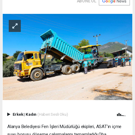
ABONE OL
Erkek
|
Kadın
(Haberi Sesli Oku)
Alanya Belediyesi Fen İşleri Müdürlüğü ekipleri, ASAT’ın içme
suyu borusu döşeme çalışmalarını tamamladığı Oba