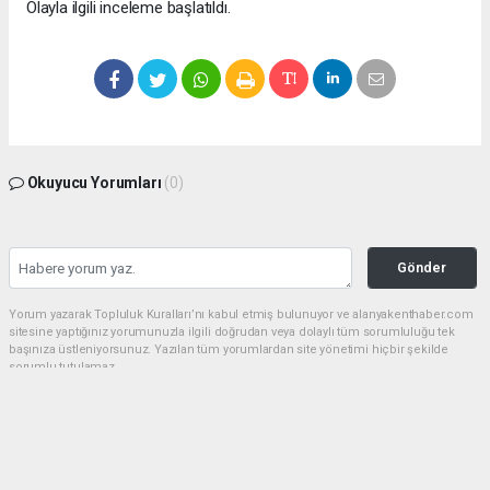
Olayla ilgili inceleme başlatıldı.
Okuyucu Yorumları
(0)
Gönder
Yorum yazarak Topluluk Kuralları’nı kabul etmiş bulunuyor ve alanyakenthaber.com
sitesine yaptığınız yorumunuzla ilgili doğrudan veya dolaylı tüm sorumluluğu tek
başınıza üstleniyorsunuz. Yazılan tüm yorumlardan site yönetimi hiçbir şekilde
sorumlu tutulamaz.