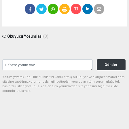
Okuyucu Yorumları
(0)
Gönder
Yorum yazarak Topluluk Kuralları’nı kabul etmiş bulunuyor ve alanyakenthaber.com
sitesine yaptığınız yorumunuzla ilgili doğrudan veya dolaylı tüm sorumluluğu tek
başınıza üstleniyorsunuz. Yazılan tüm yorumlardan site yönetimi hiçbir şekilde
sorumlu tutulamaz.