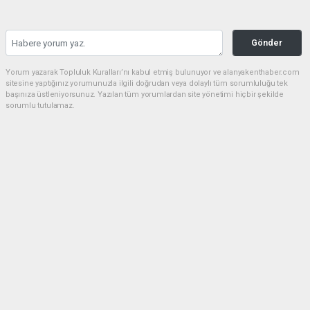
Gönder
Yorum yazarak Topluluk Kuralları’nı kabul etmiş bulunuyor ve alanyakenthaber.com
sitesine yaptığınız yorumunuzla ilgili doğrudan veya dolaylı tüm sorumluluğu tek
başınıza üstleniyorsunuz. Yazılan tüm yorumlardan site yönetimi hiçbir şekilde
sorumlu tutulamaz.