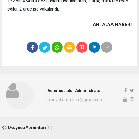
152 bin 454 lira cezai işlem uygulanırken, 3 araç trafikten men
edildi. 2 araç ise yakalandı.
ANTALYA HABERİ
Administrator Administrator
alanyakenthaber@gmail.com
Okuyucu Yorumları
(0)