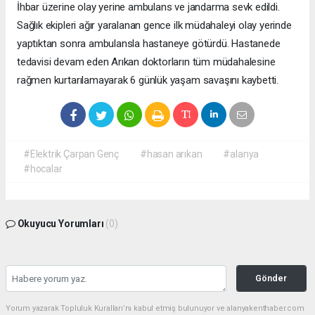
İhbar üzerine olay yerine ambulans ve jandarma sevk edildi.
Sağlık ekipleri ağır yaralanan gence ilk müdahaleyi olay yerinde
yaptıktan sonra ambulansla hastaneye götürdü. Hastanede
tedavisi devam eden Arıkan doktorların tüm müdahalesine
rağmen kurtarılamayarak 6 günlük yaşam savaşını kaybetti.
#Elektrik Çarpan Genç
#hasan arıkan
#alanya
#hocalar
Okuyucu Yorumları
(0)
Gönder
Yorum yazarak Topluluk Kuralları’nı kabul etmiş bulunuyor ve alanyakenthaber.com