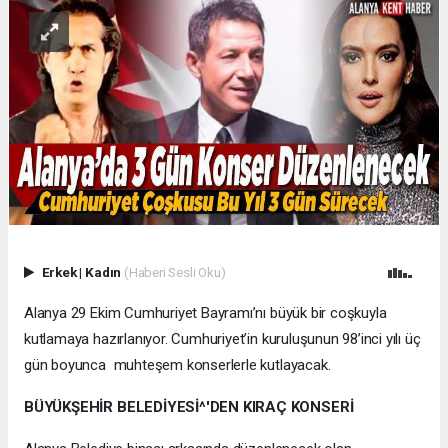
Erkek
|
Kadın
(Haberi Sesli Oku)
Alanya 29 Ekim Cumhuriyet Bayramı’nı büyük bir coşkuyla
kutlamaya hazırlanıyor. Cumhuriyet’in kuruluşunun 98’inci yılı üç
gün boyunca muhteşem konserlerle kutlayacak.
BÜYÜKŞEHİR BELEDİYESİ^'DEN KIRAÇ KONSERİ