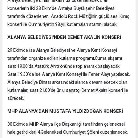
Alanya Belediye binası arkasında düzenlenecek olan
konserlerin ilki 28 Ekim'de Antalya Büyükşehir Belediyesi
tarafında düzenlenen, Anadolu Rock Müziğinin güçlü sesi Kıraç
konseri ile Cumhuriyetin 98.yılı kutlamaları startını alacak.
ALANYA BELEDİYESİ'NDEN DEMET AKALIN KONSERİ
29 Ekim'de ise Alanya Belediyesi ve Alanya Kent Konseyi
tarafından organize edilen kutlama programı,Cuma akşamı
saat 19.00'da Atatürk Anıtı önünde toplanarak başlayacak.
Saat 19.30'da ise Alanya Kent Konseyi ile Fener Alayı yapılacak.
Alanya Belediye Binası arkasındaki alanda devam edecek olan
kutlamalar, saat 21.00'de ünlü sanatçı Demet Akalın konseri ile
sürecek.
MHP ALANYA'DAN MUSTAFA YILDIZDOĞAN KONSERİ
30 Ekim'de MHP Alanya İlçe Başkanlığı tarafından geleneksel
hale getirdikleri 4.Geleneksel Cumhuriyet Şöleni düzenlenecek.