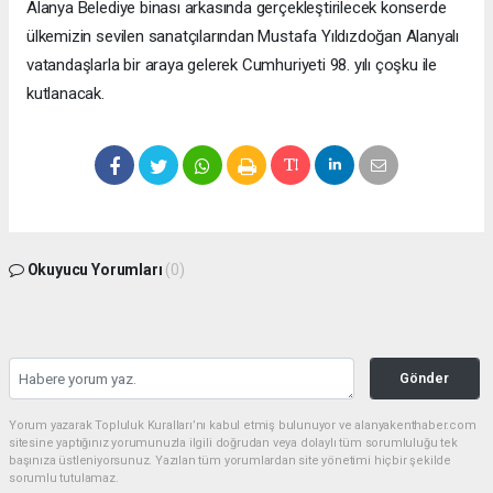
Alanya Belediye binası arkasında gerçekleştirilecek konserde
ülkemizin sevilen sanatçılarından Mustafa Yıldızdoğan Alanyalı
vatandaşlarla bir araya gelerek Cumhuriyeti 98. yılı çoşku ile
kutlanacak.
Okuyucu Yorumları
(0)
Gönder
Yorum yazarak Topluluk Kuralları’nı kabul etmiş bulunuyor ve alanyakenthaber.com
sitesine yaptığınız yorumunuzla ilgili doğrudan veya dolaylı tüm sorumluluğu tek
başınıza üstleniyorsunuz. Yazılan tüm yorumlardan site yönetimi hiçbir şekilde
sorumlu tutulamaz.