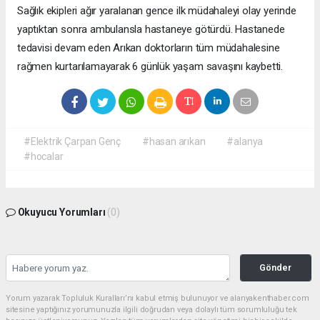
Sağlık ekipleri ağır yaralanan gence ilk müdahaleyi olay yerinde
yaptıktan sonra ambulansla hastaneye götürdü. Hastanede
tedavisi devam eden Arıkan doktorların tüm müdahalesine
rağmen kurtarılamayarak 6 günlük yaşam savaşını kaybetti.
#Elektrik Çarpan Genç
#hasan arıkan
#alanya
#hocalar
Okuyucu Yorumları
(0)
Gönder
Yorum yazarak Topluluk Kuralları’nı kabul etmiş bulunuyor ve alanyakenthaber.com
sitesine yaptığınız yorumunuzla ilgili doğrudan veya dolaylı tüm sorumluluğu tek