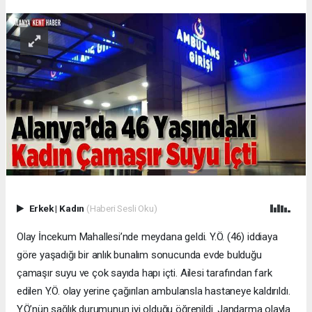
Erkek
|
Kadın
(Haberi Sesli Oku)
Olay İncekum Mahallesi’nde meydana geldi. Y.Ö. (46) iddiaya
göre yaşadığı bir anlık bunalım sonucunda evde bulduğu
çamaşır suyu ve çok sayıda hapı içti. Ailesi tarafından fark
edilen Y.Ö. olay yerine çağırılan ambulansla hastaneye kaldırıldı.
Y.Ö’nün sağlık durumunun iyi olduğu öğrenildi. Jandarma olayla