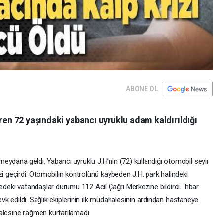
ABONE OL
iren 72 yaşındaki yabancı uyruklu adam kaldırıldığı
eydana geldi. Yabancı uyruklu J.H’nin (72) kullandığı otomobil seyir
zi geçirdi. Otomobilin kontrolünü kaybeden J.H. park halindeki
redeki vatandaşlar durumu 112 Acil Çağrı Merkezine bildirdi. İhbar
evk edildi. Sağlık ekiplerinin ilk müdahalesinin ardından hastaneye
halesine rağmen kurtarılamadı.