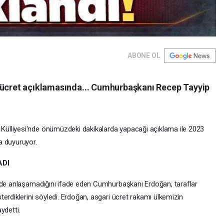
ABONE OL
 ücret açıklamasında... Cumhurbaşkanı Recep Tayyip
ülliyesi'nde önümüzdeki dakikalarda yapacağı açıklama ile 2023
a duyuruyor.
ADI
inde anlaşamadığını ifade eden Cumhurbaşkanı Erdoğan, taraflar
erdiklerini söyledi. Erdoğan, asgari ücret rakamı ülkemizin
detti.