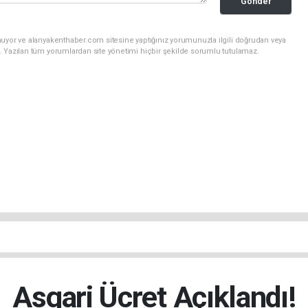
Gönder
nuyor ve alanyakenthaber.com sitesine yaptığınız yorumunuzla ilgili doğrudan veya
. Yazılan tüm yorumlardan site yönetimi hiçbir şekilde sorumlu tutulamaz.
Asgari Ücret Açıklandı!