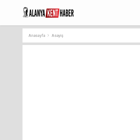
Anasayfa
Asayiş