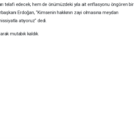
arı telafi edecek, hem de önümüzdeki yıla ait enflasyonu öngören bir
urbaşkanı Erdoğan, "Kimsenin hakkının zayi olmasına meydan
hissiyatla atıyoruz" dedi.
larak mutabık kaldık.