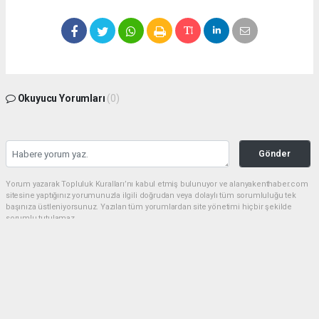
Okuyucu Yorumları
(0)
Gönder
Yorum yazarak Topluluk Kuralları’nı kabul etmiş bulunuyor ve alanyakenthaber.com
sitesine yaptığınız yorumunuzla ilgili doğrudan veya dolaylı tüm sorumluluğu tek
başınıza üstleniyorsunuz. Yazılan tüm yorumlardan site yönetimi hiçbir şekilde
sorumlu tutulamaz.
haber paketi
haber scripti
haber yazılımı
Tüm hakları saklı tutulmaktadır.Copyright 2026©