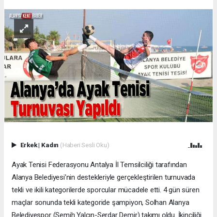
Erkek
|
Kadın
(Haberi Sesli Oku)
Ayak Tenisi Federasyonu Antalya İl Temsilciliği tarafından
Alanya Belediyesi’nin destekleriyle gerçekleştirilen turnuvada
tekli ve ikili kategorilerde sporcular mücadele etti. 4 gün süren
maçlar sonunda tekli kategoride şampiyon, Solhan Alanya
Belediyespor (Semih Yalçın-Serdar Demir) takımı oldu. İkinciliği