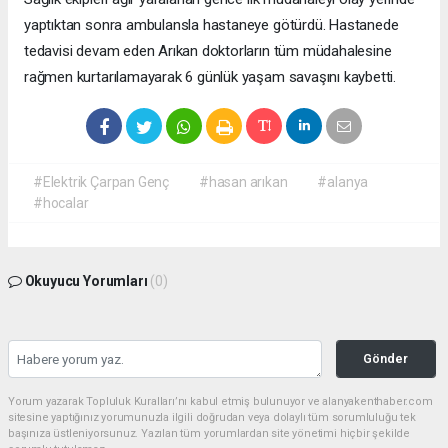
yaptıktan sonra ambulansla hastaneye götürdü. Hastanede
tedavisi devam eden Arıkan doktorların tüm müdahalesine
rağmen kurtarılamayarak 6 günlük yaşam savaşını kaybetti.
#Elektrik Çarpan Genç
#hasan arıkan
#alanya
#hocalar
Okuyucu Yorumları
(0)
Gönder
Yorum yazarak Topluluk Kuralları’nı kabul etmiş bulunuyor ve alanyakenthaber.com
sitesine yaptığınız yorumunuzla ilgili doğrudan veya dolaylı tüm sorumluluğu tek
başınıza üstleniyorsunuz. Yazılan tüm yorumlardan site yönetimi hiçbir şekilde