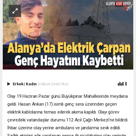
Erkek
|
Kadın
(Haberi Sesli Oku)
Olay 19 Haziran Pazar günü Büyükpınar Mahallesinde meydana
geldi. Hasan Arıkan (17) isimli genç sera üzerinden geçen
elektrik kablolarına temas ederek akıma kapıldı. Olayı görev
çevredeki vatandaşlar durumu 112 Acil Çağrı Merkezi’ne bildirdi.
İhbar üzerine olay yerine ambulans ve jandarma sevk edildi.
Sağlık ekipleri ağır yaralanan gence ilk müdahaleyi olay yerinde