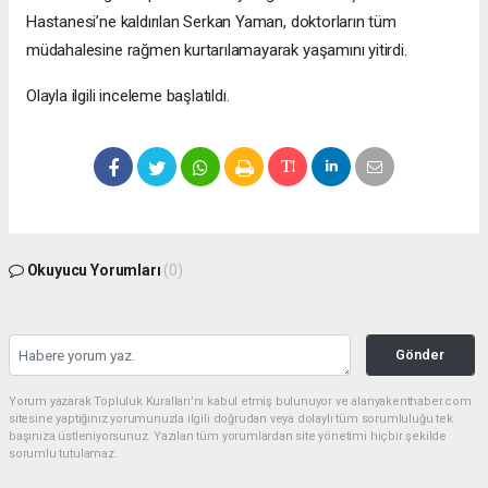
Hastanesi’ne kaldırılan Serkan Yaman, doktorların tüm
müdahalesine rağmen kurtarılamayarak yaşamını yitirdi.
Olayla ilgili inceleme başlatıldı.
Okuyucu Yorumları
(0)
Gönder
Yorum yazarak Topluluk Kuralları’nı kabul etmiş bulunuyor ve alanyakenthaber.com
sitesine yaptığınız yorumunuzla ilgili doğrudan veya dolaylı tüm sorumluluğu tek
başınıza üstleniyorsunuz. Yazılan tüm yorumlardan site yönetimi hiçbir şekilde
sorumlu tutulamaz.