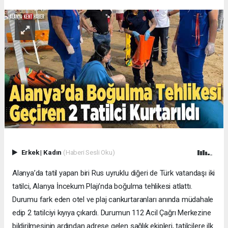
Erkek
|
Kadın
(Haberi Sesli Oku)
Alanya’da tatil yapan biri Rus uyruklu diğeri de Türk vatandaşı iki
tatilci, Alanya İncekum Plajı’nda boğulma tehlikesi atlattı.
Durumu fark eden otel ve plaj cankurtaranları anında müdahale
edip 2 tatilciyi kıyıya çıkardı. Durumun 112 Acil Çağrı Merkezine
bildirilmesinin ardından adrese gelen sağlık ekipleri, tatilcilere ilk