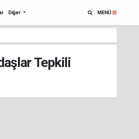
ar
Diğer
MENÜ
aşlar Tepkili