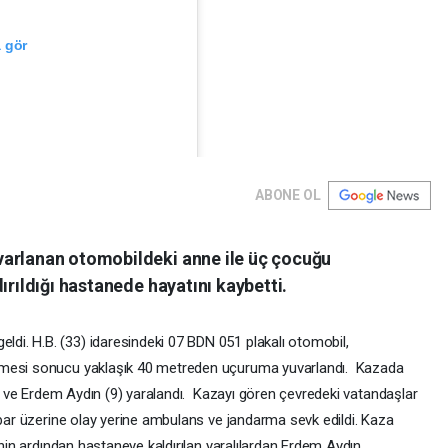
 gör
ABONE OL
varlanan otomobildeki anne ile üç çocuğu
ırıldığı hastanede hayatını kaybetti.
ylaştığı bir gönderi
i. H.B. (33) idaresindeki 07 BDN 051 plakalı otomobil,
tmesi sonucu yaklaşık 40 metreden uçuruma yuvarlandı. Kazada
(5) ve Erdem Aydın (9) yaralandı. Kazayı gören çevredeki vatandaşlar
hbar üzerine olay yerine ambulans ve jandarma sevk edildi. Kaza
inin ardından hastaneye kaldırılan yaralılardan Erdem Aydın,