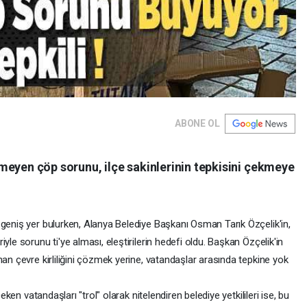
ABONE OL
meyen çöp sorunu, ilçe sakinlerinin tepkisini çekmeye
 geniş yer bulurken, Alanya Belediye Başkanı Osman Tarık Özçelik'in,
yle sorunu ti'ye alması, eleştirilerin hedefi oldu. Başkan Özçelik'in
nan çevre kirliliğini çözmek yerine, vatandaşlar arasında tepkine yok
çeken vatandaşları "trol" olarak nitelendiren belediye yetkilileri ise, bu