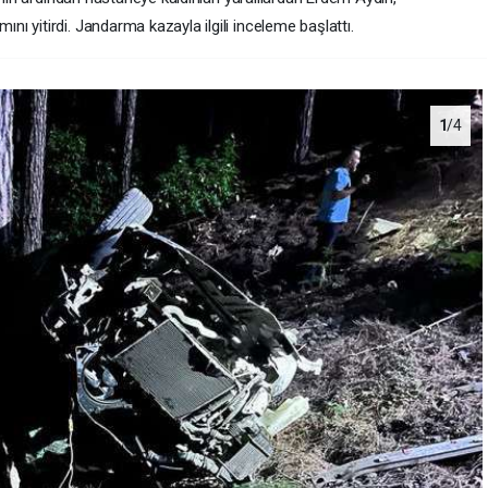
 yitirdi. Jandarma kazayla ilgili inceleme başlattı.
1
/4