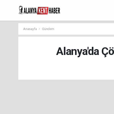
Anasayfa
Gündem
Alanya'da Çö