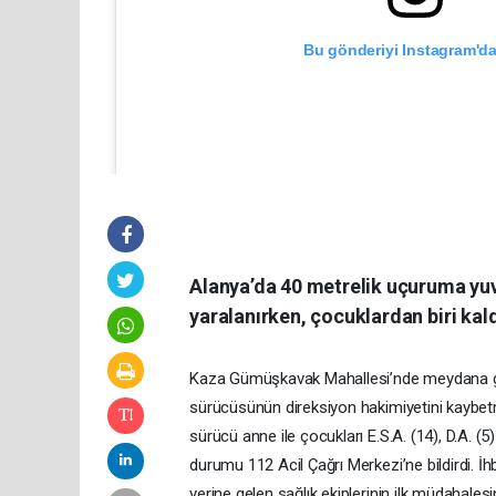
Bu gönderiyi Instagram'da
Alanya’da 40 metrelik uçuruma yu
yaralanırken, çocuklardan biri kald
Alanya Kent HABER (@alanyakenthaber)'in pa
Kaza Gümüşkavak Mahallesi’nde meydana geld
sürücüsünün direksiyon hakimiyetini kaybe
sürücü anne ile çocukları E.S.A. (14), D.A. 
durumu 112 Acil Çağrı Merkezi’ne bildirdi. İ
yerine gelen sağlık ekiplerinin ilk müdahales