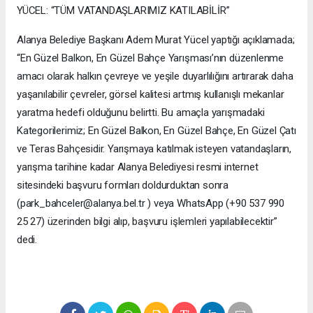
YÜCEL: “TÜM VATANDAŞLARIMIZ KATILABİLİR”
Alanya Belediye Başkanı Adem Murat Yücel yaptığı açıklamada;
“En Güzel Balkon, En Güzel Bahçe Yarışması’nın düzenlenme
amacı olarak halkın çevreye ve yeşile duyarlılığını artırarak daha
yaşanılabilir çevreler, görsel kalitesi artmış kullanışlı mekanlar
yaratma hedefi olduğunu belirtti. Bu amaçla yarışmadaki
Kategorilerimiz; En Güzel Balkon, En Güzel Bahçe, En Güzel Çatı
ve Teras Bahçesidir. Yarışmaya katılmak isteyen vatandaşların,
yarışma tarihine kadar Alanya Belediyesi resmi internet
sitesindeki başvuru formları doldurduktan sonra
(park_bahceler@alanya.bel.tr ) veya WhatsApp (+90 537 990
25 27) üzerinden bilgi alıp, başvuru işlemleri yapılabilecektir”
dedi.