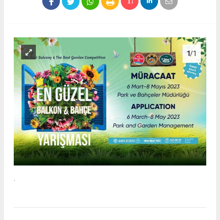
1
/1
.