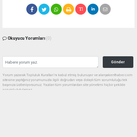
Okuyucu Yorumları
(0)
Gönder
Yorum yazarak Topluluk Kuralları’nı kabul etmiş bulunuyor ve alanyakenthaber.com
sitesine yaptığınız yorumunuzla ilgili doğrudan veya dolaylı tüm sorumluluğu tek
başınıza üstleniyorsunuz. Yazılan tüm yorumlardan site yönetimi hiçbir şekilde
sorumlu tutulamaz.
haber paketi
haber scripti
haber yazılımı
Tüm hakları saklı tutulmaktadır.Copyright 2026©