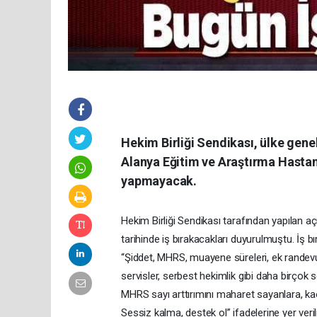
Hekim Birliği Sendikası, ülke gen
Alanya Eğitim ve Araştırma Hastan
yapmayacak.
Hekim Birliği Sendikası tarafından yapılan açı
tarihinde iş bırakacakları duyurulmuştu. İş b
“Şiddet, MHRS, muayene süreleri, ek randevular
servisler, serbest hekimlik gibi daha birço
MHRS sayı arttırımını maharet sayanlara, kao
Sessiz kalma, destek ol” ifadelerine yer ve