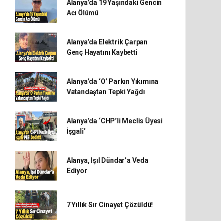
Alanya’da 19 Yaşındaki Gencin
Acı Ölümü
Alanya’da Elektrik Çarpan
Genç Hayatını Kaybetti
Alanya’da ‘O’ Parkın Yıkımına
Vatandaştan Tepki Yağdı
Alanya’da ‘CHP’li Meclis Üyesi
İşgali’
Alanya, Işıl Dündar’a Veda
Ediyor
7 Yıllık Sır Cinayet Çözüldü!