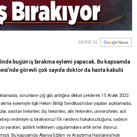
ABONE OL
elinde bugün iş bırakma eylemi yapacak. Bu kapsamda
esi’nde görevli çok sayıda doktor da hasta kabulü
klamada, sorunların çığ gibi arttığına dikkat çekilerek 15 Aralık 2022
ırakma eylemiyle ilgili Hekim Birliği Sendikası’ndan yapılan açıklamada,
, asistan hekimler, diş hekimleri, aile hekimleri, üniversiteler, acil
k sebep nedeniyle iş bırakıyoruz! Ek randevu hukuksuzluğuna, sadece
s yaratan, şiddeti tetikleyen uygulamalara artık yeter diyoruz.
rilmişti. Bu kapsamda Alanya Eğitim ve Araştırma Hastanesi’nde