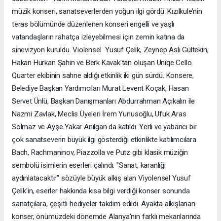
müzik konseri, sanatseverlerden yoğun ilgi gördü. Kızılkule’nin
teras bölümünde düzenlenen konseri engelli ve yaşlı
vatandaşların rahatça izleyebilmesi için zemin katına da
sinevizyon kuruldu. Violensel Yusuf Çelik, Zeynep Aslı Gültekin,
Hakan Hürkan Şahin ve Berk Kavak'tan oluşan Uniqe Cello
Quarter ekibinin sahne aldığı etkinlik iki gün sürdü. Konsere,
Belediye Başkan Yardımcıları Murat Levent Koçak, Hasan
Servet Ünlü, Başkan Danışmanları Abdurrahman Açıkalın ile
Nazmi Zavlak, Meclis Üyeleri İrem Yunusoğlu, Ufuk Aras
Solmaz ve Ayşe Yakar Anılgan da katıldı. Yerli ve yabancı bir
çok sanatseverin büyük ilgi gösterdiği etkinlikte katılımcılara
Bach, Rachmaninov, Piazzolla ve Putz gibi klasik müziğin
sembolü isimlerin eserleri çalındı. "Sanat, karanlığı
aydınlatacaktır" sözüyle büyük alkış alan Viyolensel Yusuf
Çelik'in, eserler hakkında kısa bilgi verdiği konser sonunda
sanatçılara, çeşitli hediyeler takdim edildi. Ayakta alkışlanan
konser, önümüzdeki dönemde Alanya'nın farklı mekanlarında