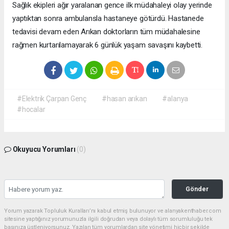
Sağlık ekipleri ağır yaralanan gence ilk müdahaleyi olay yerinde
yaptıktan sonra ambulansla hastaneye götürdü. Hastanede
tedavisi devam eden Arıkan doktorların tüm müdahalesine
rağmen kurtarılamayarak 6 günlük yaşam savaşını kaybetti.
#Elektrik Çarpan Genç
#hasan arıkan
#alanya
#hocalar
Okuyucu Yorumları
(0)
Gönder
Yorum yazarak Topluluk Kuralları’nı kabul etmiş bulunuyor ve alanyakenthaber.com
sitesine yaptığınız yorumunuzla ilgili doğrudan veya dolaylı tüm sorumluluğu tek
başınıza üstleniyorsunuz. Yazılan tüm yorumlardan site yönetimi hiçbir şekilde