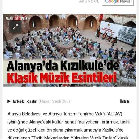
ABONE OL
Erkek
|
Kadın
(Haberi Sesli Oku)
Alanya Belediyesi ve Alanya Turizm Tanıtma Vakfı (ALTAV)
işbirliğinde Alanya’daki kültür, sanat faaliyetlerini artırmak, tarihi
ve doğal güzellikleri ön plana çıkarmak amacıyla Kızılkule'de
düzenlenen "Tarihi Mekanlardan Yükselen Müzik Tınıları" klasik