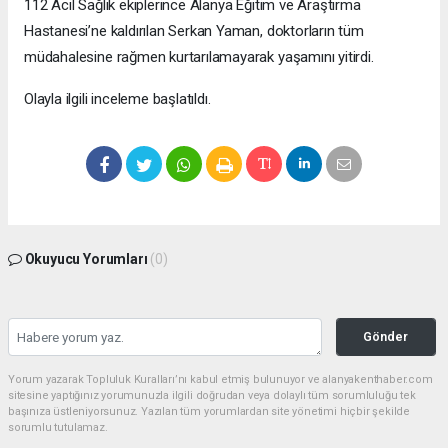
112 Acil Sağlık ekiplerince Alanya Eğitim ve Araştırma
Hastanesi’ne kaldırılan Serkan Yaman, doktorların tüm
müdahalesine rağmen kurtarılamayarak yaşamını yitirdi.
Olayla ilgili inceleme başlatıldı.
Okuyucu Yorumları
(0)
Gönder
Yorum yazarak Topluluk Kuralları’nı kabul etmiş bulunuyor ve alanyakenthaber.com
sitesine yaptığınız yorumunuzla ilgili doğrudan veya dolaylı tüm sorumluluğu tek
başınıza üstleniyorsunuz. Yazılan tüm yorumlardan site yönetimi hiçbir şekilde
sorumlu tutulamaz.