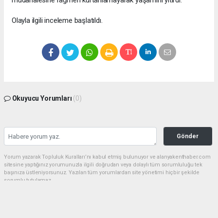
müdahalesine rağmen kurtarılamayarak yaşamını yitirdi.
Olayla ilgili inceleme başlatıldı.
Okuyucu Yorumları
(0)
Gönder
Yorum yazarak Topluluk Kuralları’nı kabul etmiş bulunuyor ve alanyakenthaber.com
sitesine yaptığınız yorumunuzla ilgili doğrudan veya dolaylı tüm sorumluluğu tek
başınıza üstleniyorsunuz. Yazılan tüm yorumlardan site yönetimi hiçbir şekilde
sorumlu tutulamaz.