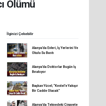
cı Ölümü
İlginizi Çekebilir
Alanya’da Evleri, İş Yerlerini Ve
Okulu Su Bastı
Alanya’da Doktorlar Bugün İş
Bırakıyor
Başkan Yücel; “Kestel’e Yakışır
Bir Cadde Olacak”
Alanya’da Teknedeki Cinayete