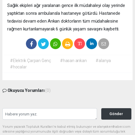
Sağlık ekipleri ağır yaralanan gence ilk müdahaleyi olay yerinde
yaptıktan sonra ambulansla hastaneye götürdü. Hastanede
tedavisi devam eden Arıkan doktorların tüm müdahalesine
rağmen kurtarılamayarak 6 günlük yaşam savaşını kaybetti.
#Elektrik Çarpan Genç
#hasan arıkan
#alanya
#hocalar
Okuyucu Yorumları
(0)
Gönder
Yorum yazarak Topluluk Kuralları’nı kabul etmiş bulunuyor ve alanyakenthaber.com
sitesine yaptığınız yorumunuzla ilgili doğrudan veya dolaylı tüm sorumluluğu tek