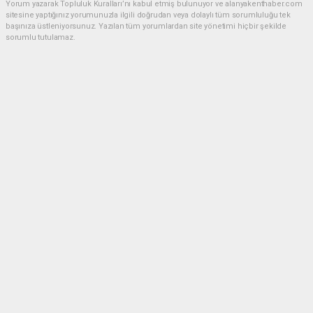
Yorum yazarak Topluluk Kuralları’nı kabul etmiş bulunuyor ve alanyakenthaber.com
sitesine yaptığınız yorumunuzla ilgili doğrudan veya dolaylı tüm sorumluluğu tek
başınıza üstleniyorsunuz. Yazılan tüm yorumlardan site yönetimi hiçbir şekilde
sorumlu tutulamaz.