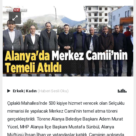
Erkek
|
Kadın
(Haberi Sesli Oku)
Çıplaklı Mahallesi’nde 500 kişiye hizmet verecek olan Selçuklu
mimarisi ile yapılacak Merkez Camii’nin temel atma töreni
gerçekleştirildi. Törene Alanya Belediye Başkanı Adem Murat
Yücel, MHP Alanya İlçe Başkanı Mustafa Sünbül, Alanya
Müftüsü İhsan İlhan ve vatandaşlar katıldı. Camiinin açılışında