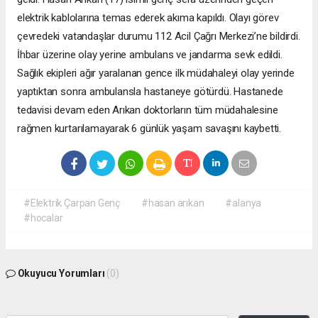
elektrik kablolarına temas ederek akıma kapıldı. Olayı görev
çevredeki vatandaşlar durumu 112 Acil Çağrı Merkezi’ne bildirdi.
İhbar üzerine olay yerine ambulans ve jandarma sevk edildi.
Sağlık ekipleri ağır yaralanan gence ilk müdahaleyi olay yerinde
yaptıktan sonra ambulansla hastaneye götürdü. Hastanede
tedavisi devam eden Arıkan doktorların tüm müdahalesine
rağmen kurtarılamayarak 6 günlük yaşam savaşını kaybetti.
#Elektrik Çarpan Genç
#hasan arıkan
#alanya
#hocalar
Okuyucu Yorumları
(0)