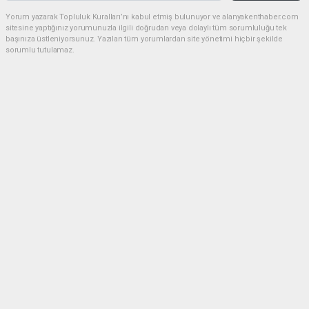
Yorum yazarak Topluluk Kuralları’nı kabul etmiş bulunuyor ve alanyakenthaber.com
sitesine yaptığınız yorumunuzla ilgili doğrudan veya dolaylı tüm sorumluluğu tek
başınıza üstleniyorsunuz. Yazılan tüm yorumlardan site yönetimi hiçbir şekilde
sorumlu tutulamaz.