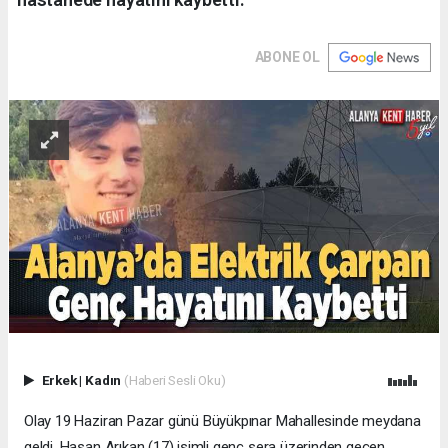
ABONE OL
Erkek
|
Kadın
(Haberi Sesli Oku)
Olay 19 Haziran Pazar günü Büyükpınar Mahallesinde meydana
geldi. Hasan Arıkan (17) isimli genç sera üzerinden geçen