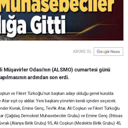
ABONE OL
i Müşavirler Odası'nın (ALSMO) cumartesi günü
apılmasının ardından son erdi.
Coşkun ve Fikret Türkoğlu'nun başkan adayı olduğu genel kurulda
tar eşit oy aldılar. Yeni başkanı yönetim kendi içinden seçecek.
er Kıvrak, Emine Genç, Tevfik Atar, Ali Coşkun ve Fikret Türkoğlu
Atar (Çağdaş Demokrat Muhasebeciler Grubu) ve Emine Genç (İhtisas
vrak (Alanya Birlik Grubu) 95, Ali Coşkun (Meslekte Birlik Grubu) 45,