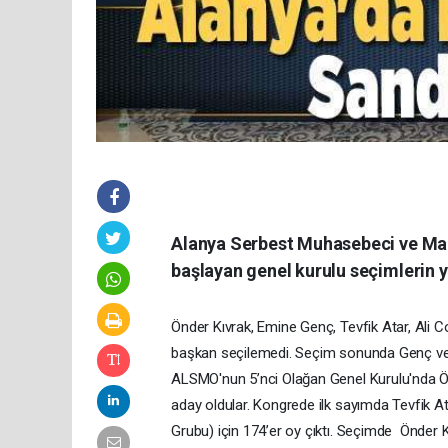
Alanya Serbest Muhasebeci ve Mal
başlayan genel kurulu seçimlerin y
Önder Kıvrak, Emine Genç, Tevfik Atar, Ali 
başkan seçilemedi. Seçim sonunda Genç ve A
ALSMO'nun 5’nci Olağan Genel Kurulu'nda Önd
aday oldular. Kongrede ilk sayımda Tevfik 
Grubu) için 174’er oy çıktı. Seçimde Önder Kı