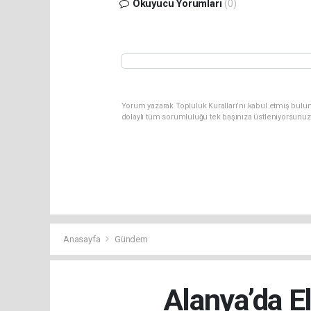
Okuyucu Yorumları
(0)
Yorum yazarak Topluluk Kuralları’nı kabul etmiş bulu
dolaylı tüm sorumluluğu tek başınıza üstleniyorsunuz
Anasayfa
Gündem
Alanya’da E