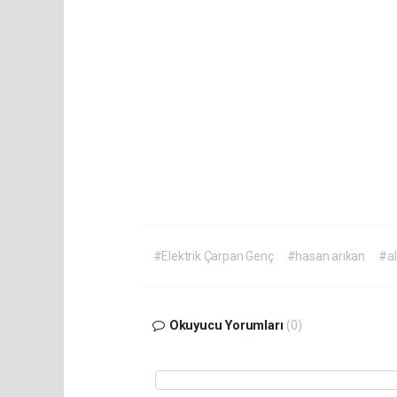
#Elektrik Çarpan Genç
#hasan arıkan
#a
Okuyucu Yorumları
(0)