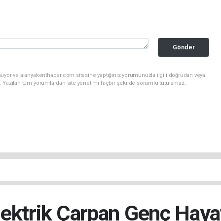
Gönder
nuyor ve alanyakenthaber.com sitesine yaptığınız yorumunuzla ilgili doğrudan veya
. Yazılan tüm yorumlardan site yönetimi hiçbir şekilde sorumlu tutulamaz.
lektrik Çarpan Genç Hayat