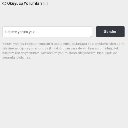
Okuyucu Yorumları
(0)
Gönder
Yorum yazarak Topluluk Kuralları’nı kabul etmiş bulunuyor ve alanyakenthaber.com
sitesine yaptığınız yorumunuzla ilgili doğrudan veya dolaylı tüm sorumluluğu tek
başınıza üstleniyorsunuz. Yazılan tüm yorumlardan site yönetimi hiçbir şekilde
sorumlu tutulamaz.