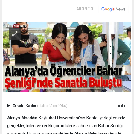
ABONE OL
Erkek
|
Kadın
(Haberi Sesli Oku)
Alanya Alaaddin Keykubat Üniversitesi’nin Kestel yerleşkesinde
gerçekleştirilen ve renkli görüntülere sahne olan Bahar Şenliği
sona erdi. Üç gün süren şenliklerde Alanya Belediyesi Gençlik