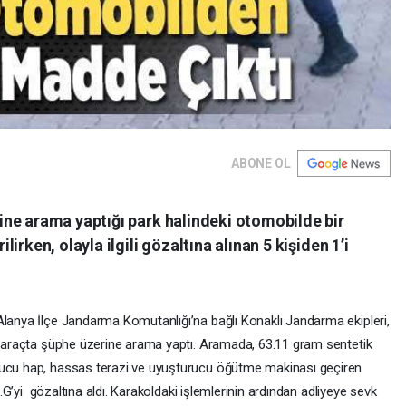
ABONE OL
ne arama yaptığı park halindeki otomobilde bir
rken, olayla ilgili gözaltına alınan 5 kişiden 1’i
Alanya İlçe Jandarma Komutanlığı’na bağlı Konaklı Jandarma ekipleri,
ğu araçta şüphe üzerine arama yaptı. Aramada, 63.11 gram sentetik
rucu hap, hassas terazi ve uyuşturucu öğütme makinası geçiren
 E.G’yi gözaltına aldı. Karakoldaki işlemlerinin ardından adliyeye sevk