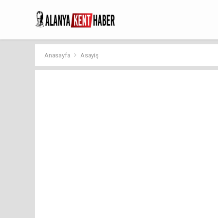
Anasayfa
Asayiş