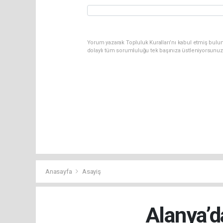
Yorum yazarak Topluluk Kuralları’nı kabul etmiş bulu
dolaylı tüm sorumluluğu tek başınıza üstleniyorsunuz
Anasayfa
Asayiş
Alanya’d