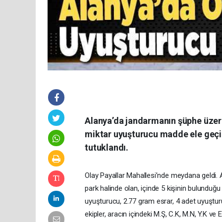
Alanya’da jandarmanın şüphe üzeri
miktar uyuşturucu madde ele geçirili
tutuklandı.
Olay Payallar Mahallesi’nde meydana geldi. 
park halinde olan, içinde 5 kişinin bulundu
uyuşturucu, 2.77 gram esrar, 4 adet uyuştu
ekipler, aracın içindeki M.Ş, C.K, M.N, Y.K ve