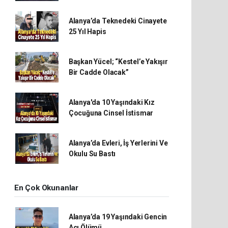
Alanya’da Teknedeki Cinayete
25 Yıl Hapis
Başkan Yücel; “Kestel’e Yakışır
Bir Cadde Olacak”
Alanya'da 10 Yaşındaki Kız
Çocuğuna Cinsel İstismar
Alanya’da Evleri, İş Yerlerini Ve
Okulu Su Bastı
En Çok Okunanlar
Alanya’da 19 Yaşındaki Gencin
Acı Ölümü