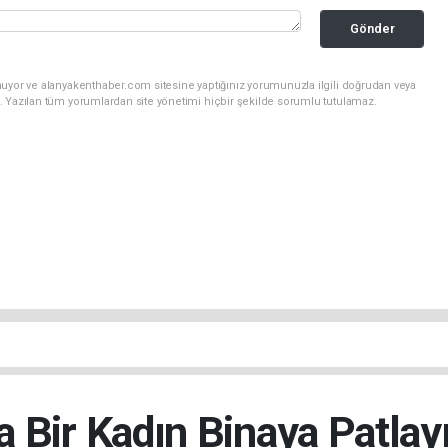
Gönder
nuyor ve alanyakenthaber.com sitesine yaptığınız yorumunuzla ilgili doğrudan veya
. Yazılan tüm yorumlardan site yönetimi hiçbir şekilde sorumlu tutulamaz.
a Bir Kadın Binaya Patlay