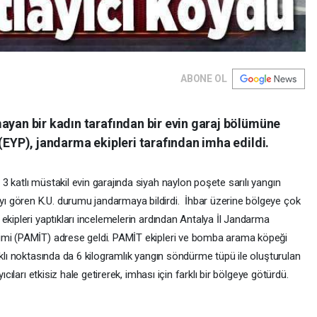
ABONE OL
ayan bir kadın tarafından bir evin garaj bölümüne
 (EYP), jandarma ekipleri tarafından imha edildi.
katlı müstakil evin garajında siyah naylon poşete sarılı yangın
 gören K.U. durumu jandarmaya bildirdi. İhbar üzerine bölgeye çok
ekipleri yaptıkları incelemelerin ardından Antalya İl Jandarma
imi (PAMİT) adrese geldi. PAMİT ekipleri ve bomba arama köpeği
rklı noktasında da 6 kilogramlık yangın söndürme tüpü ile oluşturulan
ıcıları etkisiz hale getirerek, imhası için farklı bir bölgeye götürdü.