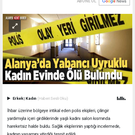
ABONE OL
Erkek
|
Kadın
(Haberi Sesli Oku)
İhbar üzerine bölgeye intikal eden polis ekipleri, çilingir
yardımıyla içeri girdiklerinde yaşlı kadını salon kısmında
hareketsiz halde buldu. Sağlık ekiplerinin yaptığı incelemede,
kadının yaşamını yitirdiği tespit edildi.