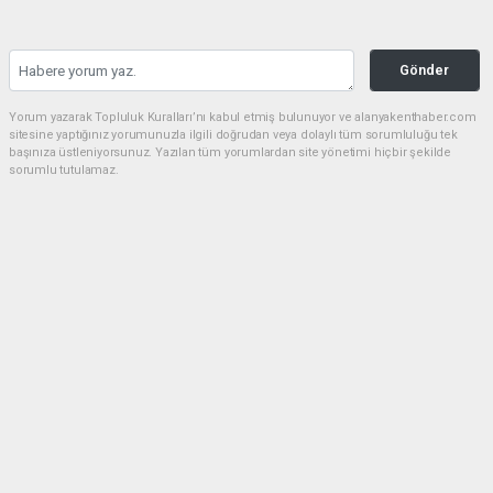
Gönder
Yorum yazarak Topluluk Kuralları’nı kabul etmiş bulunuyor ve alanyakenthaber.com
sitesine yaptığınız yorumunuzla ilgili doğrudan veya dolaylı tüm sorumluluğu tek
başınıza üstleniyorsunuz. Yazılan tüm yorumlardan site yönetimi hiçbir şekilde
sorumlu tutulamaz.