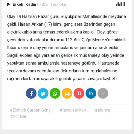
Erkek
|
Kadın
(Haberi Sesli Oku)
Olay 19 Haziran Pazar günü Büyükpınar Mahallesinde meydana
geldi. Hasan Arıkan (17) isimli genç sera üzerinden geçen
elektrik kablolarına temas ederek akıma kapıldı. Olayı görev
çevredeki vatandaşlar durumu 112 Acil Çağrı Merkezi’ne bildirdi.
İhbar üzerine olay yerine ambulans ve jandarma sevk edildi.
Sağlık ekipleri ağır yaralanan gence ilk müdahaleyi olay yerinde
yaptıktan sonra ambulansla hastaneye götürdü. Hastanede
tedavisi devam eden Arıkan doktorların tüm müdahalesine
rağmen kurtarılamayarak 6 günlük yaşam savaşını kaybetti.
#Elektrik Çarpan Genç
#hasan arıkan
#alanya
#hocalar