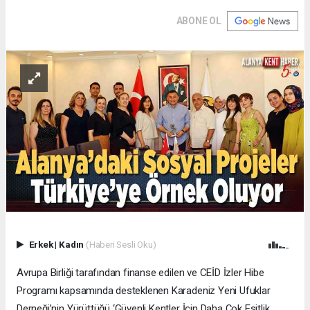
ABONE OL
Erkek
|
Kadın
(Haberi Sesli Oku)
Avrupa Birliği tarafından finanse edilen ve CEİD İzler Hibe
Programı kapsamında desteklenen Karadeniz Yeni Ufuklar
Derneği’nin Yürüttüğü ‘Güvenli Kentler İçin Daha Çok Eşitlik