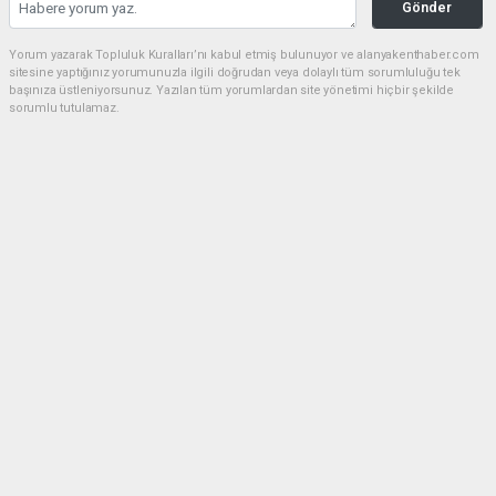
Gönder
Yorum yazarak Topluluk Kuralları’nı kabul etmiş bulunuyor ve alanyakenthaber.com
sitesine yaptığınız yorumunuzla ilgili doğrudan veya dolaylı tüm sorumluluğu tek
başınıza üstleniyorsunuz. Yazılan tüm yorumlardan site yönetimi hiçbir şekilde
sorumlu tutulamaz.