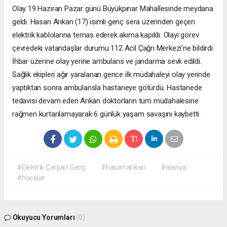
Olay 19 Haziran Pazar günü Büyükpınar Mahallesinde meydana
geldi. Hasan Arıkan (17) isimli genç sera üzerinden geçen
elektrik kablolarına temas ederek akıma kapıldı. Olayı görev
çevredeki vatandaşlar durumu 112 Acil Çağrı Merkezi’ne bildirdi.
İhbar üzerine olay yerine ambulans ve jandarma sevk edildi.
Sağlık ekipleri ağır yaralanan gence ilk müdahaleyi olay yerinde
yaptıktan sonra ambulansla hastaneye götürdü. Hastanede
tedavisi devam eden Arıkan doktorların tüm müdahalesine
rağmen kurtarılamayarak 6 günlük yaşam savaşını kaybetti.
#Elektrik Çarpan Genç
#hasan arıkan
#alanya
#hocalar
Okuyucu Yorumları
(0)