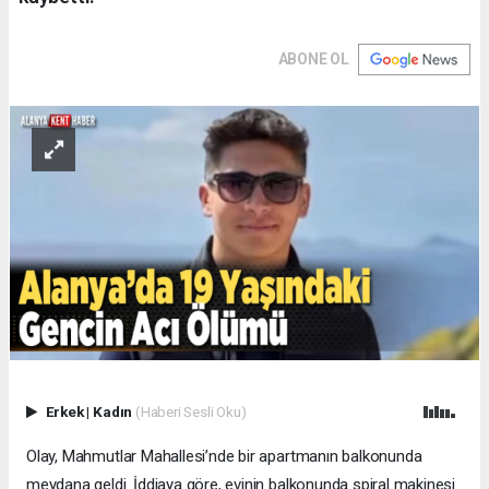
ABONE OL
Erkek
|
Kadın
(Haberi Sesli Oku)
Olay, Mahmutlar Mahallesi’nde bir apartmanın balkonunda
meydana geldi. İddiaya göre, evinin balkonunda spiral makinesi