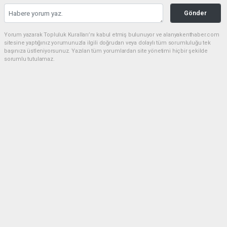
Gönder
Yorum yazarak Topluluk Kuralları’nı kabul etmiş bulunuyor ve alanyakenthaber.com
sitesine yaptığınız yorumunuzla ilgili doğrudan veya dolaylı tüm sorumluluğu tek
başınıza üstleniyorsunuz. Yazılan tüm yorumlardan site yönetimi hiçbir şekilde
sorumlu tutulamaz.