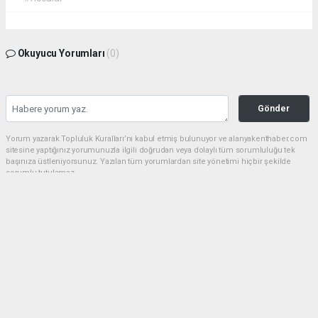
Okuyucu Yorumları
(0)
Gönder
Yorum yazarak Topluluk Kuralları’nı kabul etmiş bulunuyor ve alanyakenthaber.com
sitesine yaptığınız yorumunuzla ilgili doğrudan veya dolaylı tüm sorumluluğu tek
başınıza üstleniyorsunuz. Yazılan tüm yorumlardan site yönetimi hiçbir şekilde
sorumlu tutulamaz.
haber paketi
haber scripti
haber yazılımı
Tüm hakları saklı tutulmaktadır.Copyright 2026©
Haber Yazılımı:
Web Aksiyon ®