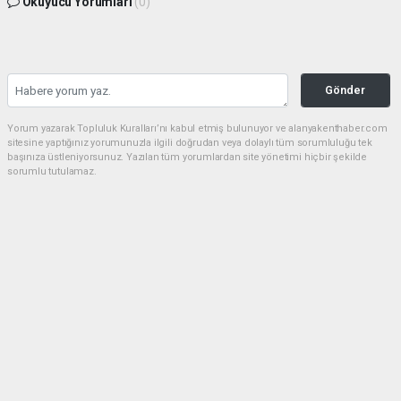
Okuyucu Yorumları
(0)
Gönder
Yorum yazarak Topluluk Kuralları’nı kabul etmiş bulunuyor ve alanyakenthaber.com
sitesine yaptığınız yorumunuzla ilgili doğrudan veya dolaylı tüm sorumluluğu tek
başınıza üstleniyorsunuz. Yazılan tüm yorumlardan site yönetimi hiçbir şekilde
sorumlu tutulamaz.