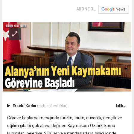
ABONE OL
Erkek
|
Kadın
(Haberi Sesli Oku)
Göreve başlama mesajında turizm, tarım, güvenlik, gençlik ve
eğitim gibi birçok alana değinen Kaymakam Öztürk, kamu
kurumları, belediye, STK’lar ve vatandaşlarla iş birliği içinde