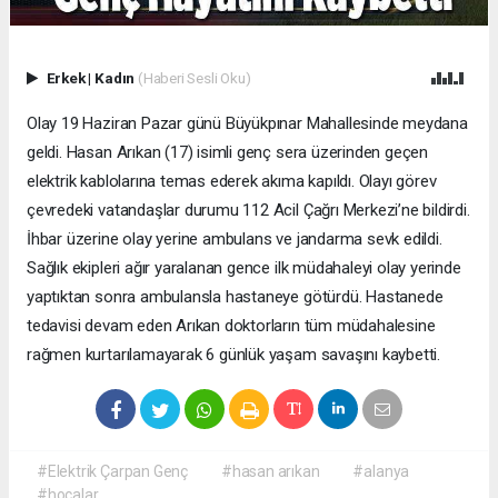
Erkek
|
Kadın
(Haberi Sesli Oku)
Olay 19 Haziran Pazar günü Büyükpınar Mahallesinde meydana
geldi. Hasan Arıkan (17) isimli genç sera üzerinden geçen
elektrik kablolarına temas ederek akıma kapıldı. Olayı görev
çevredeki vatandaşlar durumu 112 Acil Çağrı Merkezi’ne bildirdi.
İhbar üzerine olay yerine ambulans ve jandarma sevk edildi.
Sağlık ekipleri ağır yaralanan gence ilk müdahaleyi olay yerinde
yaptıktan sonra ambulansla hastaneye götürdü. Hastanede
tedavisi devam eden Arıkan doktorların tüm müdahalesine
rağmen kurtarılamayarak 6 günlük yaşam savaşını kaybetti.
#Elektrik Çarpan Genç
#hasan arıkan
#alanya
#hocalar