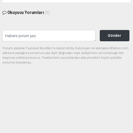
Okuyucu Yorumları
(0)
Gönder
Yorum yazarak Topluluk Kuralları’nı kabul etmiş bulunuyor ve alanyakenthaber.com
sitesine yaptığınız yorumunuzla ilgili doğrudan veya dolaylı tüm sorumluluğu tek
başınıza üstleniyorsunuz. Yazılan tüm yorumlardan site yönetimi hiçbir şekilde
sorumlu tutulamaz.