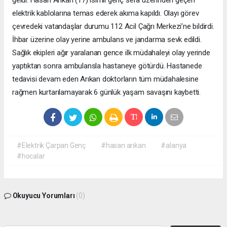
elektrik kablolarına temas ederek akıma kapıldı. Olayı görev
çevredeki vatandaşlar durumu 112 Acil Çağrı Merkezi’ne bildirdi.
İhbar üzerine olay yerine ambulans ve jandarma sevk edildi.
Sağlık ekipleri ağır yaralanan gence ilk müdahaleyi olay yerinde
yaptıktan sonra ambulansla hastaneye götürdü. Hastanede
tedavisi devam eden Arıkan doktorların tüm müdahalesine
rağmen kurtarılamayarak 6 günlük yaşam savaşını kaybetti.
#Elektrik Çarpan Genç
#hasan arıkan
#alanya
#hocalar
Okuyucu Yorumları
(0)