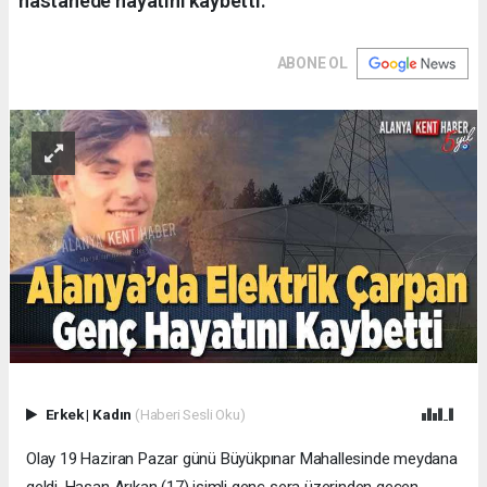
hastanede hayatını kaybetti.
ABONE OL
Erkek
|
Kadın
(Haberi Sesli Oku)
Olay 19 Haziran Pazar günü Büyükpınar Mahallesinde meydana
geldi. Hasan Arıkan (17) isimli genç sera üzerinden geçen