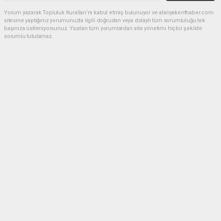
Yorum yazarak Topluluk Kuralları’nı kabul etmiş bulunuyor ve alanyakenthaber.com
sitesine yaptığınız yorumunuzla ilgili doğrudan veya dolaylı tüm sorumluluğu tek
başınıza üstleniyorsunuz. Yazılan tüm yorumlardan site yönetimi hiçbir şekilde
sorumlu tutulamaz.