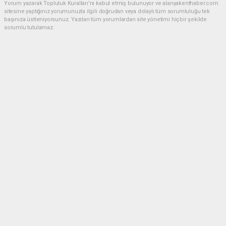
Yorum yazarak Topluluk Kuralları’nı kabul etmiş bulunuyor ve alanyakenthaber.com
sitesine yaptığınız yorumunuzla ilgili doğrudan veya dolaylı tüm sorumluluğu tek
başınıza üstleniyorsunuz. Yazılan tüm yorumlardan site yönetimi hiçbir şekilde
sorumlu tutulamaz.