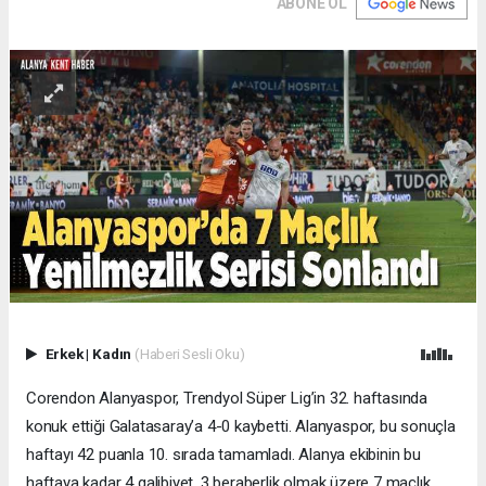
ABONE OL
Erkek
|
Kadın
(Haberi Sesli Oku)
Corendon Alanyaspor, Trendyol Süper Lig’in 32. haftasında
konuk ettiği Galatasaray’a 4-0 kaybetti. Alanyaspor, bu sonuçla
haftayı 42 puanla 10. sırada tamamladı. Alanya ekibinin bu
haftaya kadar 4 galibiyet, 3 beraberlik olmak üzere 7 maçlık