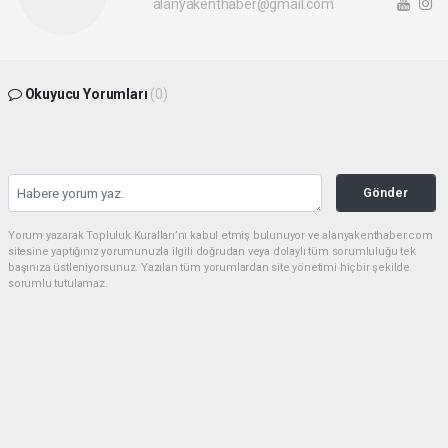
alanyakenthaber@gmail.com
Okuyucu Yorumları
(0)
Gönder
Yorum yazarak Topluluk Kuralları’nı kabul etmiş bulunuyor ve alanyakenthaber.com
sitesine yaptığınız yorumunuzla ilgili doğrudan veya dolaylı tüm sorumluluğu tek
başınıza üstleniyorsunuz. Yazılan tüm yorumlardan site yönetimi hiçbir şekilde
sorumlu tutulamaz.