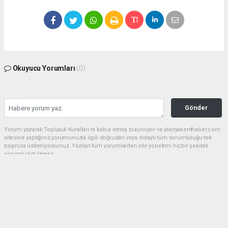
Okuyucu Yorumları
(0)
Gönder
Yorum yazarak Topluluk Kuralları’nı kabul etmiş bulunuyor ve alanyakenthaber.com
sitesine yaptığınız yorumunuzla ilgili doğrudan veya dolaylı tüm sorumluluğu tek
başınıza üstleniyorsunuz. Yazılan tüm yorumlardan site yönetimi hiçbir şekilde
sorumlu tutulamaz.
haber paketi
haber scripti
haber yazılımı
Tüm hakları saklı tutulmaktadır.Copyright 2026©