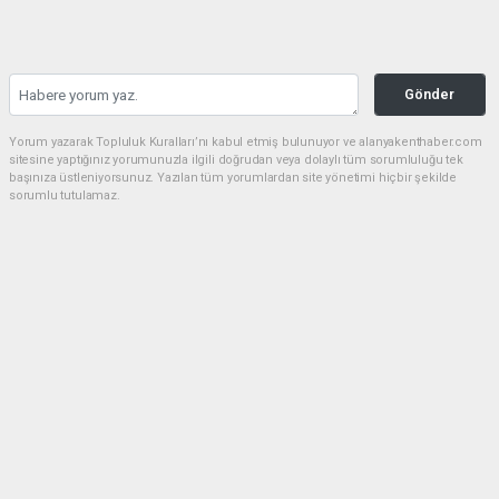
Gönder
Yorum yazarak Topluluk Kuralları’nı kabul etmiş bulunuyor ve alanyakenthaber.com
sitesine yaptığınız yorumunuzla ilgili doğrudan veya dolaylı tüm sorumluluğu tek
başınıza üstleniyorsunuz. Yazılan tüm yorumlardan site yönetimi hiçbir şekilde
sorumlu tutulamaz.