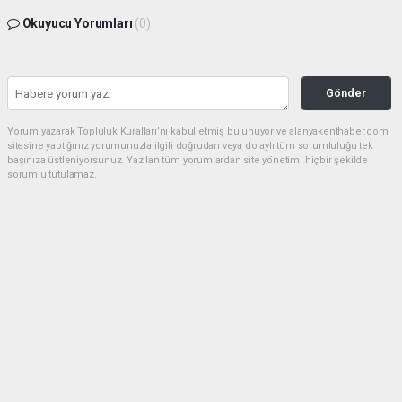
Okuyucu Yorumları
(0)
Gönder
Yorum yazarak Topluluk Kuralları’nı kabul etmiş bulunuyor ve alanyakenthaber.com
sitesine yaptığınız yorumunuzla ilgili doğrudan veya dolaylı tüm sorumluluğu tek
başınıza üstleniyorsunuz. Yazılan tüm yorumlardan site yönetimi hiçbir şekilde
sorumlu tutulamaz.