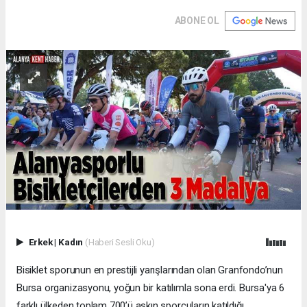
ABONE OL
Erkek
|
Kadın
(Haberi Sesli Oku)
Bisiklet sporunun en prestijli yarışlarından olan Granfondo’nun
Bursa organizasyonu, yoğun bir katılımla sona erdi. Bursa'ya 6
farklı ülkeden toplam 700’ü aşkın sporcuların katıldığı