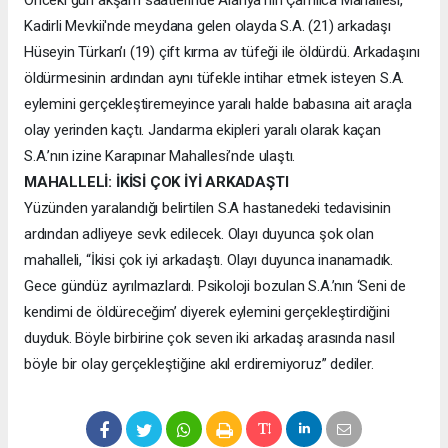
Kadirli Mevkii'nde meydana gelen olayda S.A. (21) arkadaşı
Hüseyin Türkan’ı (19) çift kırma av tüfeği ile öldürdü. Arkadaşını
öldürmesinin ardından aynı tüfekle intihar etmek isteyen S.A.
eylemini gerçekleştiremeyince yaralı halde babasına ait araçla
olay yerinden kaçtı. Jandarma ekipleri yaralı olarak kaçan
S.A.’nın izine Karapınar Mahallesi’nde ulaştı.
MAHALLELİ: İKİSİ ÇOK İYİ ARKADAŞTI
Yüzünden yaralandığı belirtilen S.A hastanedeki tedavisinin
ardından adliyeye sevk edilecek. Olayı duyunca şok olan
mahalleli, “İkisi çok iyi arkadaştı. Olayı duyunca inanamadık.
Gece gündüz ayrılmazlardı. Psikoloji bozulan S.A.’nın ‘Seni de
kendimi de öldüreceğim’ diyerek eylemini gerçekleştirdiğini
duyduk. Böyle birbirine çok seven iki arkadaş arasında nasıl
böyle bir olay gerçekleştiğine akıl erdiremiyoruz” dediler.