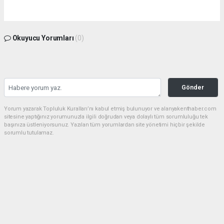
Okuyucu Yorumları
(0)
Gönder
Yorum yazarak Topluluk Kuralları’nı kabul etmiş bulunuyor ve alanyakenthaber.com
sitesine yaptığınız yorumunuzla ilgili doğrudan veya dolaylı tüm sorumluluğu tek
başınıza üstleniyorsunuz. Yazılan tüm yorumlardan site yönetimi hiçbir şekilde
sorumlu tutulamaz.