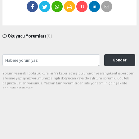
Okuyucu Yorumları
(0)
Gönder
Yorum yazarak Topluluk Kuralları’nı kabul etmiş bulunuyor ve alanyakenthaber.com
sitesine yaptığınız yorumunuzla ilgili doğrudan veya dolaylı tüm sorumluluğu tek
başınıza üstleniyorsunuz. Yazılan tüm yorumlardan site yönetimi hiçbir şekilde
sorumlu tutulamaz.
haber paketi
haber scripti
haber yazılımı
Tüm hakları saklı tutulmaktadır.Copyright 2026©
Haber Yazılımı:
Web Aksiyon ®