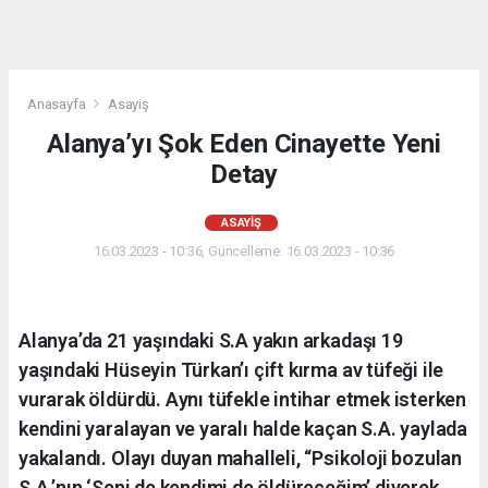
Anasayfa
Asayiş
Alanya’yı Şok Eden Cinayette Yeni
Detay
ASAYIŞ
16.03.2023 - 10:36, Güncelleme: 16.03.2023 - 10:36
Alanya’da 21 yaşındaki S.A yakın arkadaşı 19
yaşındaki Hüseyin Türkan’ı çift kırma av tüfeği ile
vurarak öldürdü. Aynı tüfekle intihar etmek isterken
kendini yaralayan ve yaralı halde kaçan S.A. yaylada
yakalandı. Olayı duyan mahalleli, “Psikoloji bozulan
S.A.’nın ‘Seni de kendimi de öldüreceğim’ diyerek