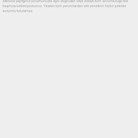
sitesine yaptığınız yorumunuzla ilgili doğrudan veya dolaylı tüm sorumluluğu tek
başınıza üstleniyorsunuz. Yazılan tüm yorumlardan site yönetimi hiçbir şekilde
sorumlu tutulamaz.