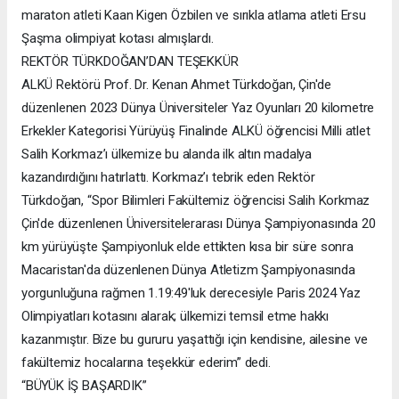
maraton atleti Kaan Kigen Özbilen ve sırıkla atlama atleti Ersu
Şaşma olimpiyat kotası almışlardı.
REKTÖR TÜRKDOĞAN’DAN TEŞEKKÜR
ALKÜ Rektörü Prof. Dr. Kenan Ahmet Türkdoğan, Çin'de
düzenlenen 2023 Dünya Üniversiteler Yaz Oyunları 20 kilometre
Erkekler Kategorisi Yürüyüş Finalinde ALKÜ öğrencisi Milli atlet
Salih Korkmaz’ı ülkemize bu alanda ilk altın madalya
kazandırdığını hatırlattı. Korkmaz’ı tebrik eden Rektör
Türkdoğan, “Spor Bilimleri Fakültemiz öğrencisi Salih Korkmaz
Çin'de düzenlenen Üniversitelerarası Dünya Şampiyonasında 20
km yürüyüşte Şampiyonluk elde ettikten kısa bir süre sonra
Macaristan'da düzenlenen Dünya Atletizm Şampiyonasında
yorgunluğuna rağmen 1.19:49'luk derecesiyle Paris 2024 Yaz
Olimpiyatları kotasını alarak; ülkemizi temsil etme hakkı
kazanmıştır. Bize bu gururu yaşattığı için kendisine, ailesine ve
fakültemiz hocalarına teşekkür ederim” dedi.
“BÜYÜK İŞ BAŞARDIK”