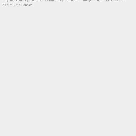
başınıza üstleniyorsunuz. Yazılan tüm yorumlardan site yönetimi hiçbir şekilde
sorumlu tutulamaz.