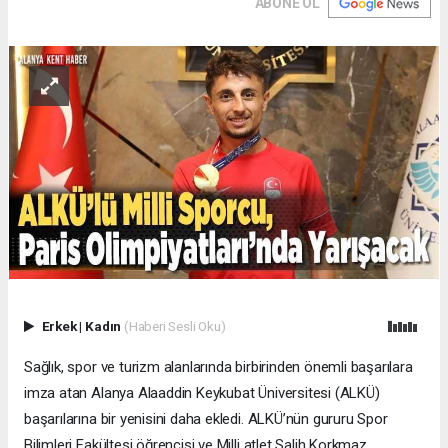
ABONE OL
Erkek
|
Kadın
(Haberi Sesli Oku)
Sağlık, spor ve turizm alanlarında birbirinden önemli başarılara
imza atan Alanya Alaaddin Keykubat Üniversitesi (ALKÜ)
başarılarına bir yenisini daha ekledi. ALKÜ’nün gururu Spor
Bilimleri Fakültesi öğrencisi ve Milli atlet Salih Korkmaz,