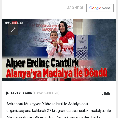
ABONE OL
Erkek
|
Kadın
(Haberi Sesli Oku)
Antrenörü Müzeyyen Yıldız ile birlikte Antalya’daki
organizasyona katılarak 27 kilogramda üçüncülük madalyası ile
Alanya’ya dönen Alper Erdinç Cantürk önümüzdeki hafta