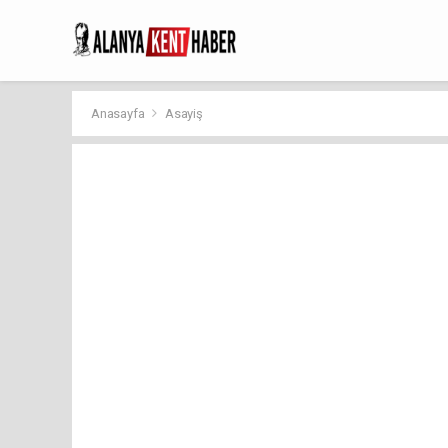
Anasayfa
Asayiş