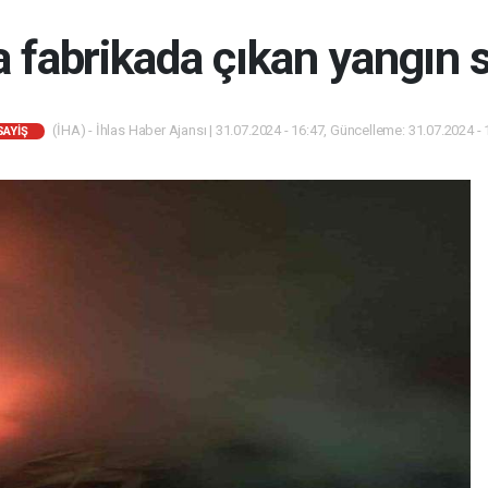
a fabrikada çıkan yangın 
(İHA) - İhlas Haber Ajansı | 31.07.2024 - 16:47, Güncelleme: 31.07.2024 - 
SAYIŞ