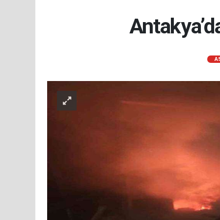
Antakya’d
A