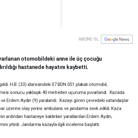
ABONE OL
varlanan otomobildeki anne ile üç çocuğu
ırıldığı hastanede hayatını kaybetti.
ylaştığı bir gönderi
i. H.B. (33) idaresindeki 07 BDN 051 plakalı otomobil,
tmesi sonucu yaklaşık 40 metreden uçuruma yuvarlandı. Kazada
(5) ve Erdem Aydın (9) yaralandı. Kazayı gören çevredeki vatandaşlar
hbar üzerine olay yerine ambulans ve jandarma sevk edildi. Kaza
inin ardından hastaneye kaldırılan yaralılardan Erdem Aydın,
 yitirdi. Jandarma kazayla ilgili inceleme başlattı.