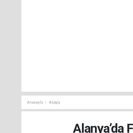
Anasayfa
Asayiş
Alanya’da 