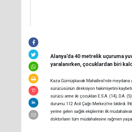
Alanya’da 40 metrelik uçuruma yu
yaralanırken, çocuklardan biri kald
Alanya Kent HABER (@alanyakenthaber)'in pa
Kaza Gümüşkavak Mahallesi’nde meydana geld
sürücüsünün direksiyon hakimiyetini kaybe
sürücü anne ile çocukları E.S.A. (14), D.A. 
durumu 112 Acil Çağrı Merkezi’ne bildirdi. İ
yerine gelen sağlık ekiplerinin ilk müdahales
doktorların tüm müdahalesine rağmen yaşamını